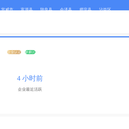
宣威市
富源县
陆良县
会泽县
师宗县
沾益区
客服微
首页
职位搜索
简历
司
企业认证
麒麟区
4 小时前
企业最近活跃