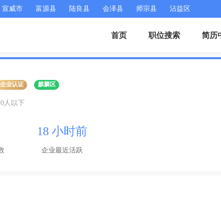
宣威市
富源县
陆良县
会泽县
师宗县
沾益区
首页
职位搜索
简历
企业认证
麒麟区
10人以下
18 小时前
数
企业最近活跃