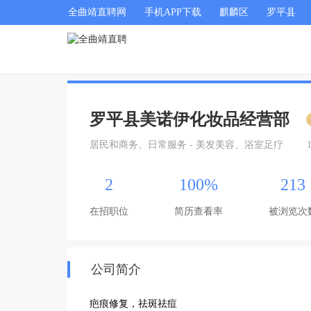
全曲靖直聘网
手机APP下载
麒麟区
罗平县
罗平县美诺伊化妆品经营部
居民和商务、日常服务 - 美发美容、浴室足疗
2
100%
213
在招职位
简历查看率
被浏览次
公司简介
疤痕修复，祛斑祛痘