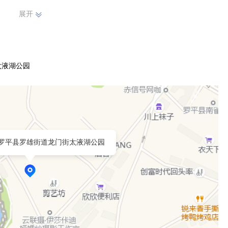
展开
太液湖公园
罗平县罗雄街道龙门街太液湖公园