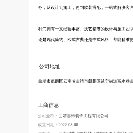
务，从设计到施工，再到软装搭配，一站式解决客户
我们拥有一支经验丰富、技艺精湛的设计与施工团
论是现代简约、欧式古典还是中式风格，都能精准把
在装修过程中，我们严格把控每一个环节，选用优
公司地址
理，追求精益求精，力求为客户打造高品质的家居空
曲靖市麒麟区云南省曲靖市麒麟区益宁街道富水巷
凭借专业的服务和良好的口碑，曲靖喜饰装饰工程有
品质第一”的经营理念，不断提升自身实力，为更多
工商信息
公司全称：
曲靖喜饰装饰工程有限公司
成立日期：
2022-08-08