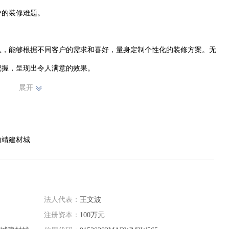
的装修难题。

队，能够根据不同客户的需求和喜好，量身定制个性化的装修方案。无
握，呈现出令人满意的效果。

展开
质环保的材料，确保工程质量和客户的健康安全。同时，注重细节处
间。

曲靖建材城
限公司赢得了众多客户的信赖与支持。我们将继续秉承“客户至上、
客户打造理想中的家园，让您轻松实现拎包入住的美好愿望。
法人代表：
王文波
注册资本：
100万元