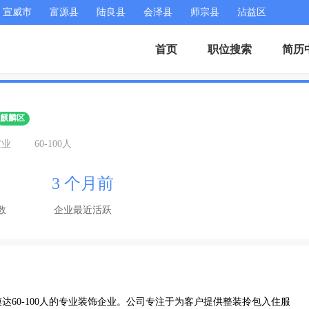
宣威市
富源县
陆良县
会泽县
师宗县
沾益区
首页
职位搜索
简历
麒麟区
潢业
60-100人
3 个月前
数
企业最近活跃
60-100人的专业装饰企业。公司专注于为客户提供整装拎包入住服