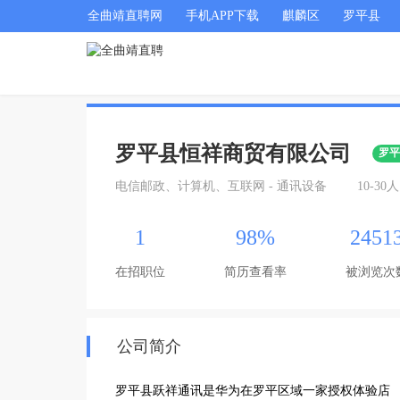
全曲靖直聘网
手机APP下载
麒麟区
罗平县
罗平县恒祥商贸有限公司
罗
电信邮政、计算机、互联网 - 通讯设备
10-30人
1
98%
2451
在招职位
简历查看率
被浏览次
公司简介
罗平县跃祥通讯是华为在罗平区域一家授权体验店