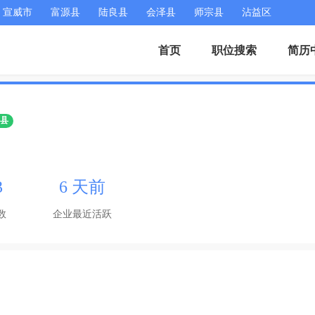
宣威市
富源县
陆良县
会泽县
师宗县
沾益区
首页
职位搜索
简历
平县
3
6 天前
数
企业最近活跃