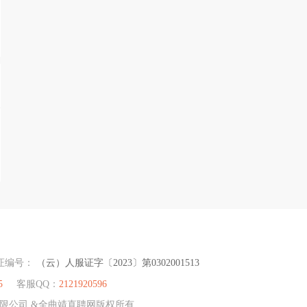
证编号：
（云）人服证字〔2023〕第0302001513
5
客服QQ：
2121920596
）有限公司 &全曲靖直聘网版权所有