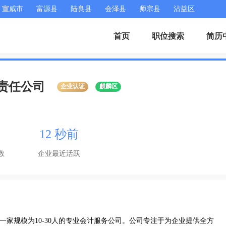
宣威市
富源县
陆良县
会泽县
师宗县
沾益区
首页
职位搜索
简历
责任公司
企业认证
麒麟区
12 秒前
数
企业最近活跃
一家规模为10-30人的专业会计服务公司。公司专注于为企业提供全方