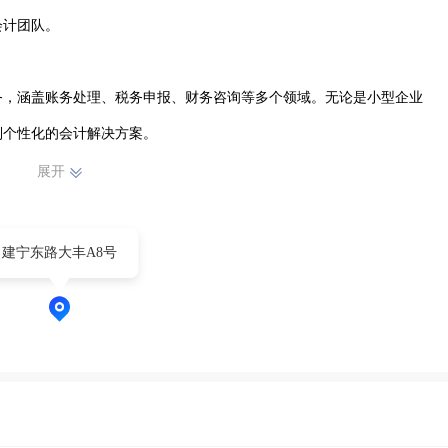
计团队。

务，涵盖账务处理、税务申报、财务咨询等多个领域。无论是小型企业
个性化的会计解决方案。

展开
把握财务政策，为客户合理规划财务，有效降低税务风险，助力企业稳
建宁东路大丰A8号
以客户满意度为首要目标，不断提升服务质量。笨鸟邦(曲靖)会计服
，为麒麟区的企业提供可靠的会计服务支持，是您值得信赖的会计服务