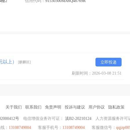
幢2
信用代码：
91530300MA6Q48769R
00元以上）
[麒麟区]
立即投递
刷新时间：2026-03-08 21:51
关于我们
联系我们
免责声明
投诉与建议
用户协议
隐私政策
2000412号
电信增值业务许可证：
滇B2-20210124
人力资源服务许可
热线：
13108749004
客服手机号：
13108749004
客服微信号：
qqjzp00