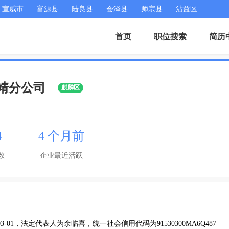
宣威市
富源县
陆良县
会泽县
师宗县
沾益区
首页
职位搜索
简历
靖分公司
麒麟区
4
4 个月前
数
企业最近活跃
-01，法定代表人为余临喜，统一社会信用代码为91530300MA6Q487