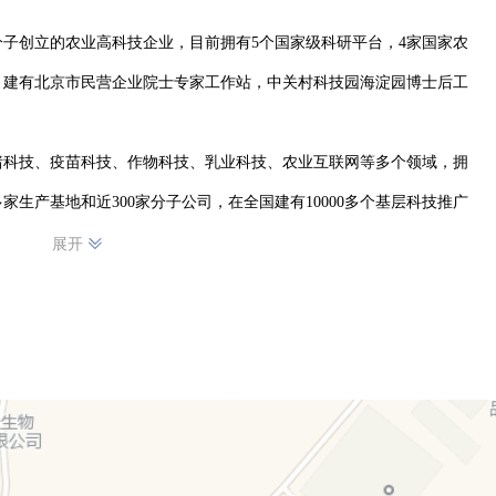
子创立的农业高科技企业，目前拥有5个国家级科研平台，4家国家农
，建有北京市民营企业院士专家工作站，中关村科技园海淀园博士后工
猪科技、疫苗科技、作物科技、乳业科技、农业互联网等多个领域，拥
0多家生产基地和近300家分子公司，在全国建有10000多个基层科技推广
挂牌上市，成功登陆资本市场。

展开
南区域。

区全资建设的反刍料专业生产基地企业，成立于2021年6月30日，
50余名，醇熟产品10余种，是一个从事反刍料生产、销售和专业反刍养殖
，以科学养殖为核心，以标准化管理为手段，坚持产品高端化，健康营