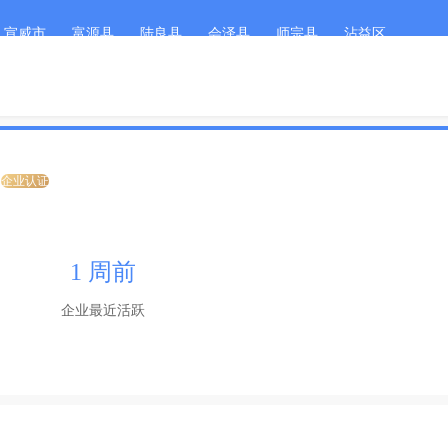
宣威市
富源县
陆良县
会泽县
师宗县
沾益区
客服微
首页
职位搜索
简历
企业认证
1 周前
企业最近活跃