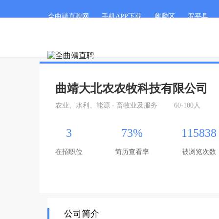
全曲靖直聘网
手机APP下载
麒麟区
罗平县
曲靖大北农农牧科技有限公司
农业、水利、能源 - 畜牧业及服务
60-100人
3
73%
115838
在招职位
简历查看率
被浏览次数
公司简介