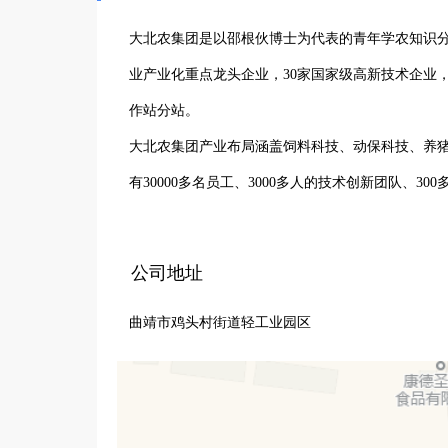
大北农集团是以邵根伙博士为代表的青年学农知识分
业产业化重点龙头企业，30家国家级高新技术企业
作站分站。

大北农集团产业布局涵盖饲料科技、动保科技、养
有30000多名员工、3000多人的技术创新团队、30
服务网点。2010年，大北农集团在深圳证券交易所
     大北农反刍科技隶属于大北农集团饲料动保科技产业，是集研发、销售、生产于一体的专注反刍养殖服务的科技平
公司地址
台，业务范围覆盖东北、西北、黄河线、长江线、西
曲靖市鸡头村街道轻工业园区
曲靖大北农农牧科技有限公司，是大北农集团在西南地
注册资金1500万元，总投资1000万元，现有员工
服务的事业平台，业务覆盖云南、贵州。

公司以大北农企业文化为导向，以乡村振兴为动力