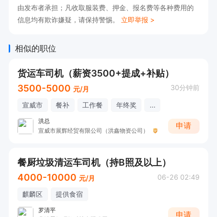
由发布者承担；凡收取服装费、押金、报名费等各种费用的
信息均有欺诈嫌疑，请保持警惕。
立即举报 >
相似的职位
货运车司机（薪资3500+提成+补贴）
3500-5000
30分钟前
元/月
宣威市
餐补
工作餐
年终奖
...
洪总
申请
宣威市展辉经贸有限公司（洪鑫物资公司）
餐厨垃圾清运车司机（持B照及以上）
4000-10000
06-26 02:49
元/月
麒麟区
提供食宿
罗清平
申请