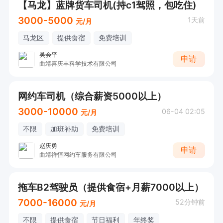
【马龙】蓝牌货车司机(持c1驾照，包吃住)
3000-5000
1天前
元/月
马龙区
提供食宿
免费培训
吴会平
申请
曲靖喜庆丰科学技术有限公司
网约车司机（综合薪资5000以上）
3000-10000
06-04 02:05
元/月
不限
加班补助
免费培训
赵庆勇
申请
曲靖祥恒网约车服务有限公司
拖车B2驾驶员（提供食宿+月薪7000以上）
7000-16000
52分钟前
元/月
不限
提供食宿
节日福利
年终奖