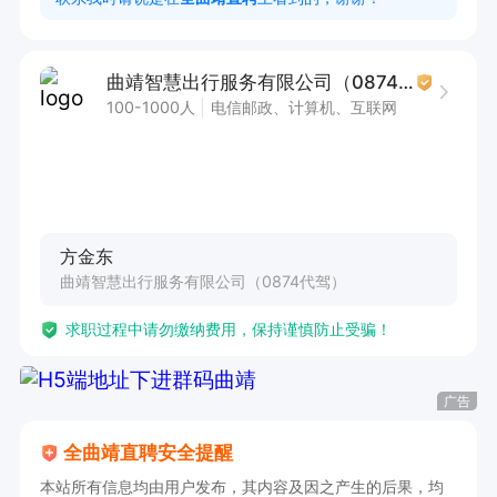
0874代驾工作优势：全职有绩效保底，（兼职无
保底但上班时间自由），夜间司机关怀等福利！

曲靖智慧出行服务有限公司（0874代驾）
0874代驾工作时间：19:30点-03点 （客人开车去
100-1000人
电信邮政、计算机、互联网
喝酒后的需求）

0874代驾面谈资料：身份证+驾驶证

0874代驾公司地址：曲靖市 麒麟区 紫云路  紫金
新景园1栋2楼
方金东
曲靖智慧出行服务有限公司（0874代驾）
求职过程中请勿缴纳费用，保持谨慎防止受骗！
广告
全曲靖直聘安全提醒
本站所有信息均由用户发布，其内容及因之产生的后果，均