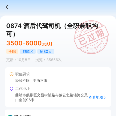
0874 酒后代驾司机（全职兼职均
可）
3500-6000
元/月
全职
麒麟区
招80人
更新：10月8日
浏览：35656次
职位要求
经验不限
学历不限
工作地址
曲靖市麒麟区文昌街辅路与紫云北路辅路交叉
查看地图
口南侧96米