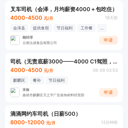
叉车司机（会泽，月均薪资4000＋包吃住）
4000-4500
18天前
元/月
会泽县
提供食宿
节日福利
工作餐
...
顾经理
申请
云南沅成食品有限公司
司机（无责底薪3000——4000 C1驾照，五年驾龄）
4000-4500
06-09 03:53
元/月
麒麟区
餐补
节日福利
宋振
申请
曲靖市麒麟区天之宇广告装饰材料经营部
滴滴网约车司机（日薪500）
8000-12000
12分钟前
元/月