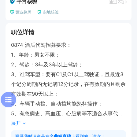
平台核验
通过2项
营业执照
实地核验
职位详情
0874 酒后代驾招募要求：

1、年龄：男女不限；

2、驾龄：3年及3年以上驾龄；

3、准驾车型：要有C1及C1以上驾驶证，且最近3
个记分周期内无记满12分记录，在有效期内且剩余
有效期在90天以上；

4、车辆手动挡、自动挡均能熟料操作；

5、有急病史、高血压、心脏病等不适合从事代驾
展开
行业；

联系我时请说是在
全曲靖直聘
上看到的，谢谢！