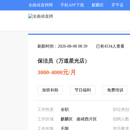
全曲靖直聘网
手机APP下载
麒麟区
罗平县
刷新时间：2026-08-08 08:39
已有4534人查看
保洁员（万道星光店）
3000-4000元/月
加班补助
节日福利
免费培训
工作性质
全职
职位类别
工作区域
麒麟区 · 曲靖西片区
招聘人数
工作年限
不限
学历要求