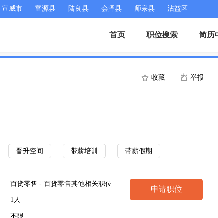
宣威市
富源县
陆良县
会泽县
师宗县
沾益区
首页
职位搜索
简历
收藏
举报
晋升空间
带薪培训
带薪假期
百货零售 - 百货零售其他相关职位
申请职位
1人
不限