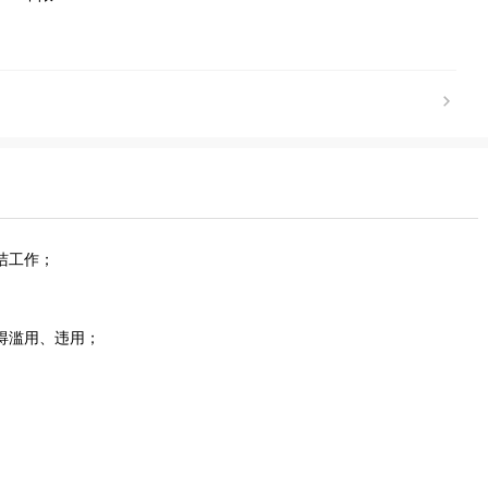
洁工作；
得滥用、违用；