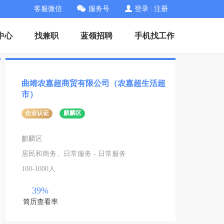
客服微信
服务号
登录
|
注册
中心
找兼职
蓝领招聘
手机找工作
曲靖农嘉超商贸有限公司（农嘉超生活超
市）
企业认证
麒麟区
麒麟区
居民和商务、日常服务 - 日常服务
100-1000人
39%
简历查看率