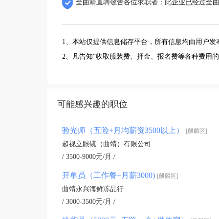
全曲靖直聘敬告各位求职者：此企业已经过全
1、本站仅提供信息储存平台，所有信息均由用户发
2、凡告知“收取服装费、押金、报名费等各种费用
可能感兴趣的职位
验光师（五险+月均薪资3500以上）
[麒麟区]
超视立眼镜（曲靖）有限公司
/ 3500-9000元/月 /
开单员（工作餐+月薪3000)
[麒麟区]
曲靖永兴海鲜冻品行
/ 3000-3500元/月 /