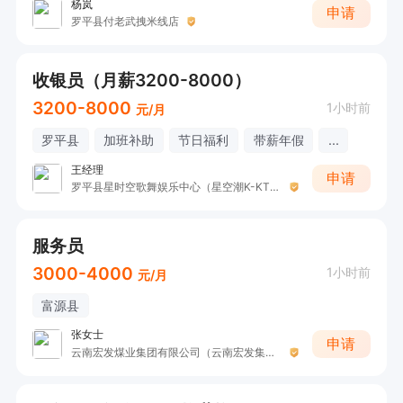
杨岚
申请
罗平县付老武拽米线店
收银员（月薪3200-8000）
3200-8000
1小时前
元/月
罗平县
加班补助
节日福利
带薪年假
...
王经理
申请
罗平县星时空歌舞娱乐中心（星空潮K-KTV）
服务员
3000-4000
1小时前
元/月
富源县
张女士
申请
云南宏发煤业集团有限公司（云南宏发集团）