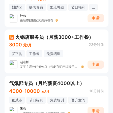
麒麟区
提供食宿
加班补助
节日福利
...
孙总
申请
曲靖市麒麟区奕熹苑餐馆
火锅店服务员（月薪3000+工作餐）
新
3000
23分钟前
元/月
罗平县
工作餐
免费培训
赵老板
申请
罗平县霆牧轩餐饮店（云老官泥巴鸡菌子火锅）
气氛部专员（月均薪资4000以上）
4000-10000
10分钟前
元/月
宣威市
节日福利
免费培训
晋升空间
朱总
申请