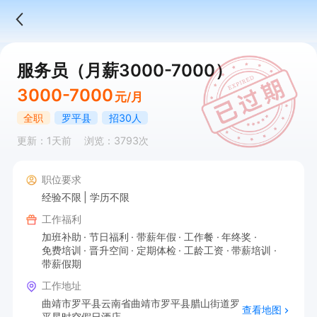
服务员（月薪3000-7000）
3000-7000
元/月
全职
罗平县
招30人
更新：1天前
浏览：3793次
职位要求
经验不限
学历不限
工作福利
加班补助
节日福利
带薪年假
工作餐
年终奖
免费培训
晋升空间
定期体检
工龄工资
带薪培训
带薪假期
工作地址
曲靖市罗平县云南省曲靖市罗平县腊山街道罗
查看地图
平星时空假日酒店