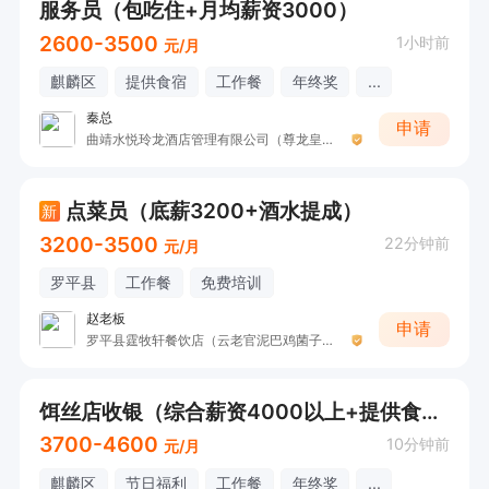
服务员（包吃住+月均薪资3000）
2600-3500
1小时前
元/月
麒麟区
提供食宿
工作餐
年终奖
...
秦总
申请
曲靖水悦玲龙酒店管理有限公司（尊龙皇冠酒店）
点菜员（底薪3200+酒水提成）
新
3200-3500
22分钟前
元/月
罗平县
工作餐
免费培训
赵老板
申请
罗平县霆牧轩餐饮店（云老官泥巴鸡菌子火锅）
饵丝店收银（综合薪资4000以上+提供食宿）
3700-4600
10分钟前
元/月
麒麟区
节日福利
工作餐
年终奖
...