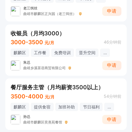
老三饵丝
申请
曲靖市麒麟区正兴园（老三饵丝）
收银员（月均3000）
3000-3500
46分钟前
元/月
麒麟区
工作餐
免费培训
晋升空间
...
朱总
申请
曲靖乡溪茶语商贸有限公司
餐厅服务主管（月均薪资3500以上）
3500-4000
54分钟前
元/月
麒麟区
提供食宿
加班补助
节日福利
...
孙总
申请
曲靖市麒麟区奕熹苑餐馆