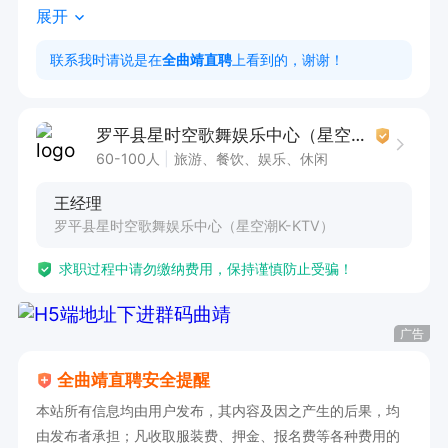
展开
2.有良好的职业心态和团队协作能力

3.吃苦耐劳，不断进步提升自己各方面的综合能力

联系我时请说是在
全曲靖直聘
上看到的，谢谢！
4.底薪+提成+奖金+全勤，综合薪资3000-7000生
日员工福利（公司免费提供包房， 蛋糕，小吃、
罗平县星时空歌舞娱乐中心（星空潮K-KTV）
酒水），春节三倍薪资每月带薪休息3个工作日，
60-100人
旅游、餐饮、娱乐、休闲
生日月多休一天，免费培训，本公司不收取任何费
王经理
用

罗平县星时空歌舞娱乐中心（星空潮K-KTV）
上班时间：18:20-2：00
求职过程中请勿缴纳费用，保持谨慎防止受骗！
广告
全曲靖直聘安全提醒
本站所有信息均由用户发布，其内容及因之产生的后果，均
由发布者承担；凡收取服装费、押金、报名费等各种费用的