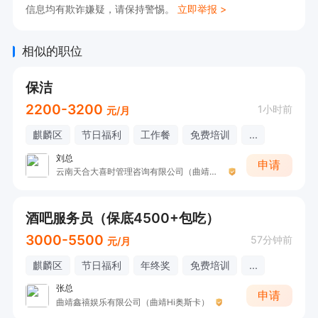
信息均有欺诈嫌疑，请保持警惕。
立即举报 >
相似的职位
保洁
2200-3200
1小时前
元/月
麒麟区
节日福利
工作餐
免费培训
...
刘总
申请
云南天合大喜时管理咨询有限公司（曲靖天合喜宴）
酒吧服务员（保底4500+包吃）
3000-5500
57分钟前
元/月
麒麟区
节日福利
年终奖
免费培训
...
张总
申请
曲靖鑫禧娱乐有限公司（曲靖Hi奥斯卡）