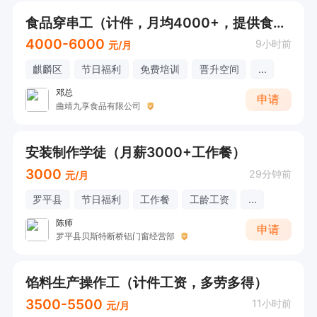
食品穿串工（计件，月均4000+，提供食宿）
4000-6000
9小时前
元/月
麒麟区
节日福利
免费培训
晋升空间
...
邓总
申请
曲靖九享食品有限公司
安装制作学徒（月薪3000+工作餐）
3000
29分钟前
元/月
罗平县
节日福利
工作餐
工龄工资
...
陈师
申请
罗平县贝斯特断桥铝门窗经营部
馅料生产操作工（计件工资，多劳多得）
3500-5500
11小时前
元/月