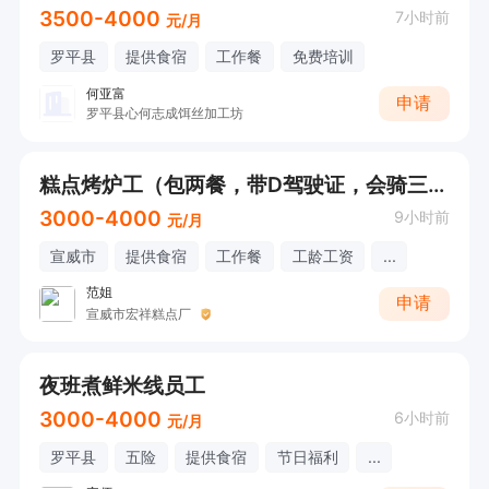
3500-4000
7小时前
元/月
罗平县
提供食宿
工作餐
免费培训
何亚富
申请
罗平县心何志成饵丝加工坊
糕点烤炉工（包两餐，带‌D驾驶证，会骑三轮车）
3000-4000
9小时前
元/月
宣威市
提供食宿
工作餐
工龄工资
...
范姐
申请
宣威市宏祥糕点厂
夜班煮鲜米线员工
3000-4000
6小时前
元/月
罗平县
五险
提供食宿
节日福利
...