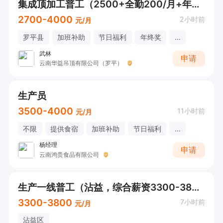
集成顶加工普工（2500+全勤200/月+年终奖+房补100+餐补100+计件提成）
2700-4000
2小时前
元/月
罗平县
加班补助
节日福利
年终奖
...
武林
申请
云南华益吊顶有限公司（罗平）
生产员
3500-4000
11小时前
元/月
不限
提供食宿
加班补助
节日福利
...
杨经理
申请
云南鸿贵食品有限公司
生产一线普工（沾益，综合薪资3300-3800元/月+餐补+意外险）
3300-3800
7小时前
元/月
沾益区