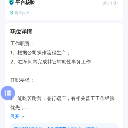
平台核验
通过1项
营业执照
职位详情
工作职责：

1、根据公司操作流程生产；

2、在车间内完成其它辅助性事务工作

任职要求：

1、能吃苦耐劳，品行端庄，有相关普工工作经验
优先；

展开
2、身体健康，无不良嗜好，吃苦耐劳。
