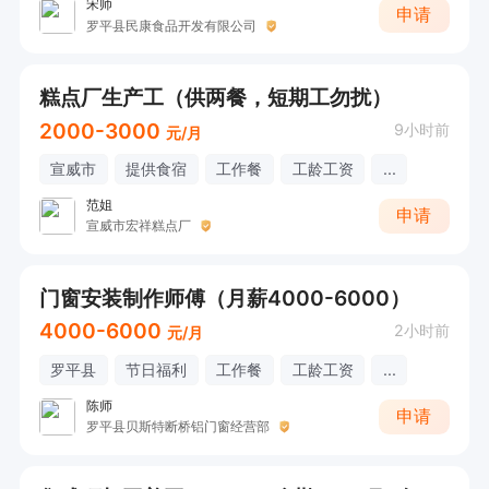
宋师
申请
罗平县民康食品开发有限公司
糕点厂生产工（供两餐，短期工勿扰）
2000-3000
9小时前
元/月
宣威市
提供食宿
工作餐
工龄工资
...
范姐
申请
宣威市宏祥糕点厂
门窗安装制作师傅（月薪4000-6000）
4000-6000
2小时前
元/月
罗平县
节日福利
工作餐
工龄工资
...
陈师
申请
罗平县贝斯特断桥铝门窗经营部