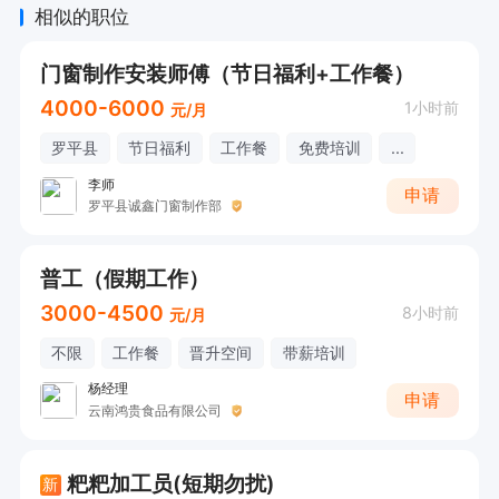
相似的职位
门窗制作安装师傅（节日福利+工作餐）
4000-6000
1小时前
元/月
罗平县
节日福利
工作餐
免费培训
...
李师
申请
罗平县诚鑫门窗制作部
普工（假期工作）
3000-4500
8小时前
元/月
不限
工作餐
晋升空间
带薪培训
杨经理
申请
云南鸿贵食品有限公司
粑粑加工员(短期勿扰)
新