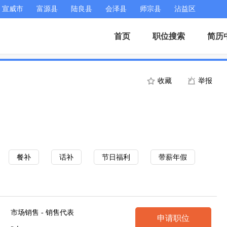
宣威市
富源县
陆良县
会泽县
师宗县
沾益区
首页
职位搜索
简历
收藏
举报
餐补
话补
节日福利
带薪年假
市场销售 - 销售代表
申请职位