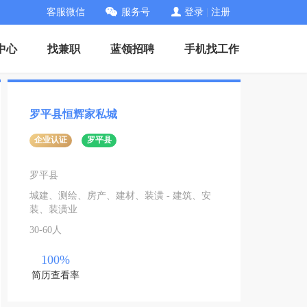
客服微信
服务号
登录
|
注册
中心
找兼职
蓝领招聘
手机找工作
罗平县恒辉家私城
企业认证
罗平县
罗平县
城建、测绘、房产、建材、装潢 - 建筑、安
装、装潢业
30-60人
100%
简历查看率