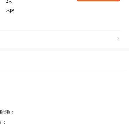
2人
不限
拓经验；
车；