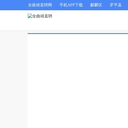
全曲靖直聘网
手机APP下载
麒麟区
罗平县