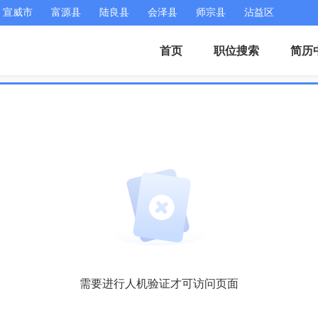
宣威市
富源县
陆良县
会泽县
师宗县
沾益区
首页
职位搜索
简历
需要进行人机验证才可访问页面