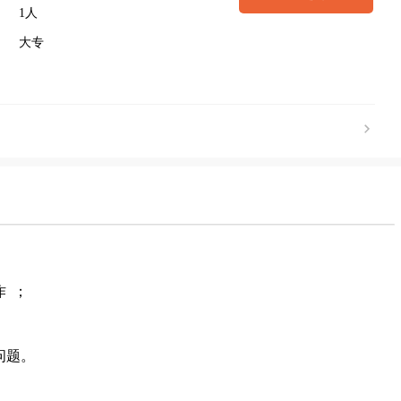
1人
大专
作 ；
；
问题。