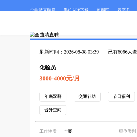
全曲靖直聘网
手机APP下载
麒麟区
罗平县
刷新时间：2026-08-08 03:39
已有6066人
化验员
3000-4000元/月
年底双薪
交通补助
节日福利
晋升空间
工作性质
全职
职位类别