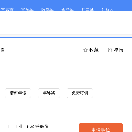
宣威市
富源县
陆良县
会泽县
师宗县
沾益区
客服微
首页
职位搜索
简历
查看
收藏
举报
带薪年假
年终奖
免费培训
工厂工业 - 化验/检验员
申请职位