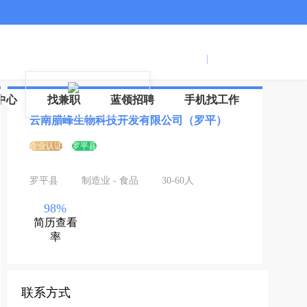
服务号
登录
|
注册
信
中心
找兼职
蓝领招聘
手机找工作
云南腊峰生物科技开发有限公司（罗平）
企业认证
罗平县
罗平县
制造业 - 食品
30-60人
98%
简历查看
率
联系方式