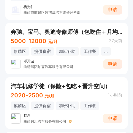
杨光仁
申请
曲靖市麒麟区盛鸿源汽车维修经营部
奔驰、宝马、奥迪专修师傅（包吃住＋月均薪资6000以上）
5000-12000
27天前
元/月
麒麟区
提供食宿
加班补助
工作餐
...
邓开波
申请
曲靖晨阳铂霖汽车服务有限公司
汽车机修学徒（保险+包吃＋晋升空间）
2020-2500
1小时前
元/月
麒麟区
提供食宿
加班补助
工作餐
赵总
申请
曲靖兴汇汽车服务有限公司