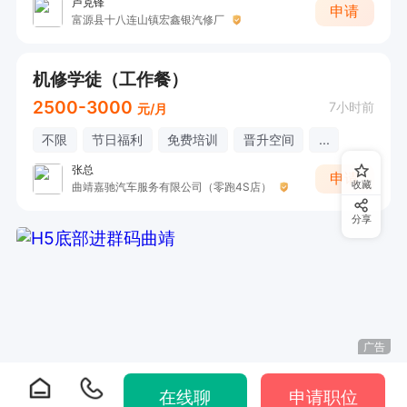
卢克锋
申请
富源县十八连山镇宏鑫银汽修厂
机修学徒（工作餐）
2500-3000
7小时前
元/月
不限
节日福利
免费培训
晋升空间
...
张总
申请
收藏
曲靖嘉驰汽车服务有限公司（零跑4S店）
分享
广告
在线聊
申请职位