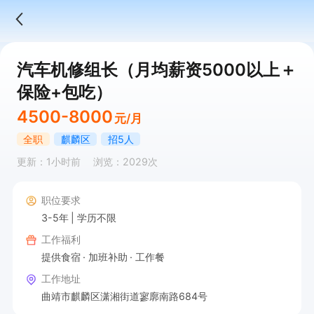
汽车机修组长（月均薪资5000以上＋
保险+包吃）
4500-8000
元/月
全职
麒麟区
招5人
更新：1小时前
浏览：2029次
职位要求
3-5年
学历不限
工作福利
提供食宿
加班补助
工作餐
工作地址
曲靖市麒麟区潇湘街道寥廓南路684号