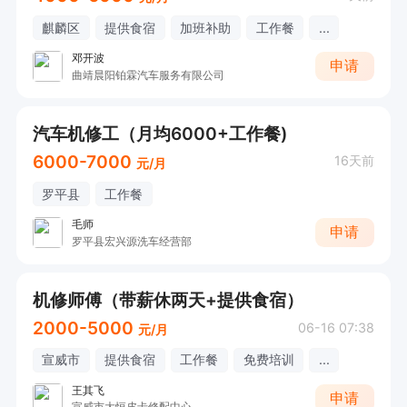
麒麟区
提供食宿
加班补助
工作餐
...
邓开波
申请
曲靖晨阳铂霖汽车服务有限公司
汽车机修工（月均6000+工作餐)
6000-7000
16天前
元/月
罗平县
工作餐
毛师
申请
罗平县宏兴源洗车经营部
机修师傅（带薪休两天+提供食宿）
2000-5000
06-16 07:38
元/月
宣威市
提供食宿
工作餐
免费培训
...
王其飞
申请
宣威市大恒皮卡修配中心