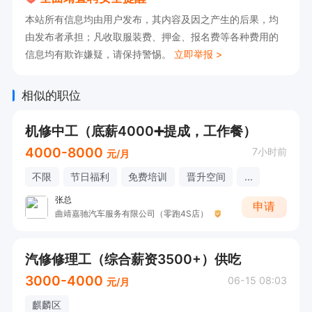
本站所有信息均由用户发布，其内容及因之产生的后果，均
由发布者承担；凡收取服装费、押金、报名费等各种费用的
信息均有欺诈嫌疑，请保持警惕。
立即举报 >
相似的职位
机修中工（底薪4000➕提成，工作餐）
4000-8000
7小时前
元/月
不限
节日福利
免费培训
晋升空间
...
张总
申请
曲靖嘉驰汽车服务有限公司（零跑4S店）
汽修修理工（综合薪资3500+）供吃
3000-4000
06-15 08:03
元/月
麒麟区