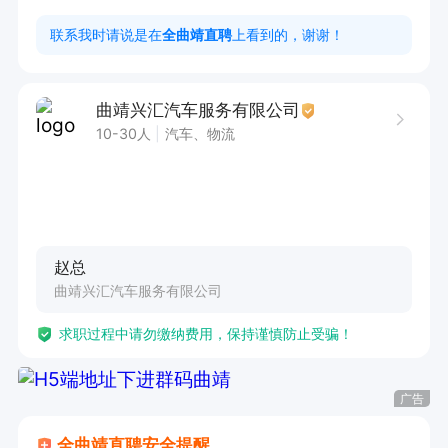
1、4年从业经验，

联系我时请说是在
全曲靖直聘
上看到的，谢谢！
2、品行端正，能吃苦耐劳、服从分配，具备良好
的团队合作精神。

曲靖兴汇汽车服务有限公司
月休4天，提供早晚餐，购买意外险；

10-30人
汽车、物流
试用期1-3个月，试用期月均4000＋；

转正薪资：根据表现底薪加500—800不等＋年终
奖＋年终绩效＋节日福利
赵总
曲靖兴汇汽车服务有限公司
求职过程中请勿缴纳费用，保持谨慎防止受骗！
广告
全曲靖直聘安全提醒