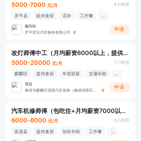
5000-7000
4小时前
元/月
罗平县
提供食宿
话补
工作餐
...
杨兴松
申请
罗平宏兴汽车服务有限公司
改灯师傅中工（月均薪资6000以上，提供吃住）
5000-20000
7小时前
元/月
麒麟区
提供食宿
年底双薪
交通补助
...
张总
申请
曲靖市麒麟区强瑛汽车装饰（曲靖强瑛车灯）
汽车机修师傅（包吃住+月均薪资7000以上+富源十八连山）
6000-8000
2小时前
元/月
富源县
提供食宿
加班补助
工作餐
...