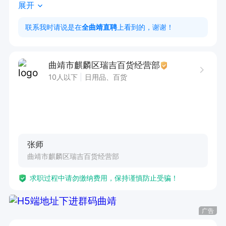
展开
3. 有调味品销售经验者优先

工作时间

联系我时请说是在
全曲靖直聘
上看到的，谢谢！
周一至周六8:30-12:00，13:30-18:00
曲靖市麒麟区瑞吉百货经营部
10人以下
日用品、百货
张师
曲靖市麒麟区瑞吉百货经营部
求职过程中请勿缴纳费用，保持谨慎防止受骗！
广告