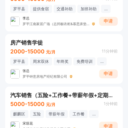
罗平县
提供食宿
交通补助
加班补助
...
李总
申请
罗平江南家居广场（志邦橱衣柜&慕思床垫&芝华仕沙发）
房产销售学徒
2000-15000
11分钟前
元/月
罗平县
周末双休
年终奖
免费培训
...
张总
申请
罗平钟意房地产经纪有限公司
汽车销售（五险+工作餐+带薪年假+定期团建旅游）
5000-15000
1分钟前
元/月
麒麟区
五险
带薪年假
工作餐
...
宋琼花
申请