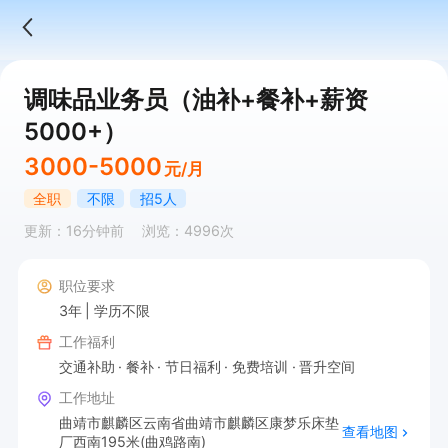
调味品业务员（油补+餐补+薪资
5000+）
3000-5000
元/月
全职
不限
招5人
更新：16分钟前
浏览：4996次
职位要求
3年
学历不限
工作福利
交通补助
餐补
节日福利
免费培训
晋升空间
工作地址
曲靖市麒麟区云南省曲靖市麒麟区康梦乐床垫
查看地图
厂西南195米(曲鸡路南)