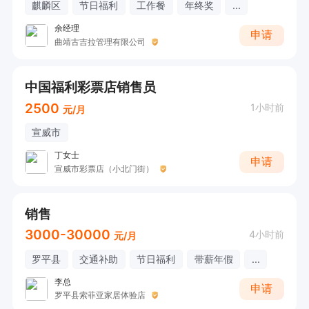
麒麟区
节日福利
工作餐
年终奖
...
余经理
申请
曲靖古吉拉管理有限公司
中国福利彩票店销售员
2500
1小时前
元/月
宣威市
丁女士
申请
宣威市彩票店（小北门街）
销售
3000-30000
4小时前
元/月
罗平县
交通补助
节日福利
带薪年假
...
李总
申请
罗平县索菲亚家居体验店