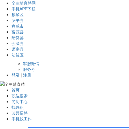
全曲靖直聘网
手机APP下载
麒麟区
罗平县
宣威市
富源县
陆良县
会泽县
师宗县
沾益区
客服微信
服务号
登录
|
注册
首页
职位搜索
简历中心
找兼职
蓝领招聘
手机找工作