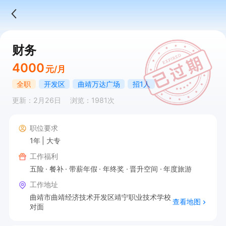
财务
4000
元/月
全职
开发区
曲靖万达广场
招1人
更新：2月26日
浏览：1981次
职位要求
1年
大专
工作福利
五险
餐补
带薪年假
年终奖
晋升空间
年度旅游
工作地址
曲靖市曲靖经济技术开发区靖宁职业技术学校
查看地图
对面