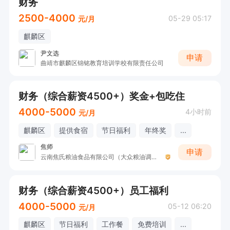
财务
2500-4000
05-29 05:17
元/月
麒麟区
尹文选
申请
曲靖市麒麟区锦铭教育培训学校有限责任公司
财务（综合薪资4500+）奖金+包吃住
4000-5000
4小时前
元/月
麒麟区
提供食宿
节日福利
年终奖
...
焦师
申请
云南焦氏粮油食品有限公司（大众粮油调料配送中心）
财务（综合薪资4500+）员工福利
4000-5000
05-12 06:20
元/月
麒麟区
节日福利
工作餐
免费培训
...