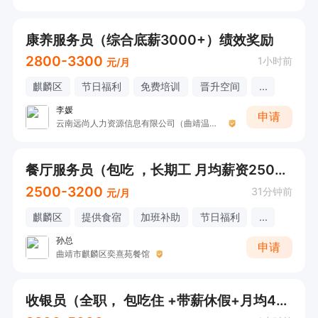
康养服务员（综合底薪3000+）绩效奖励
2800-3300
1小时前
元/月
麒麟区
节日福利
免费培训
晋升空间
...
李媛
申请
云南远尚人力资源信息有限公司（曲靖温泉职工疗养院）
餐厅服务员（包吃 ，长期工 月均薪资2500以上）
2500-3200
31分钟前
元/月
麒麟区
提供食宿
加班补助
节日福利
...
孙总
申请
曲靖市麒麟区奕熹苑餐馆
收银员（全职， 包吃住 +带薪休假+月均4000左右）