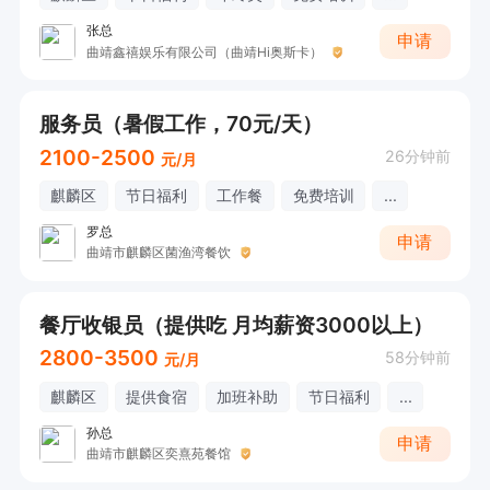
张总
申请
曲靖鑫禧娱乐有限公司（曲靖Hi奥斯卡）
服务员（暑假工作，70元/天）
2100-2500
26分钟前
元/月
麒麟区
节日福利
工作餐
免费培训
...
罗总
申请
曲靖市麒麟区菌渔湾餐饮
餐厅收银员（提供吃 月均薪资3000以上）
2800-3500
58分钟前
元/月
麒麟区
提供食宿
加班补助
节日福利
...
孙总
申请
曲靖市麒麟区奕熹苑餐馆