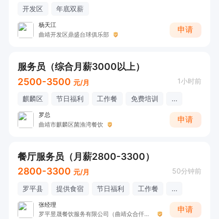
开发区
年底双薪
杨天江
申请
曲靖开发区鼎盛台球俱乐部
服务员（综合月薪3000以上）
2500-3500
1小时前
元/月
麒麟区
节日福利
工作餐
免费培训
...
罗总
申请
曲靖市麒麟区菌渔湾餐饮
餐厅服务员（月薪2800-3300）
2800-3300
50分钟前
元/月
罗平县
提供食宿
节日福利
工作餐
...
张经理
申请
罗平昱晟餐饮服务有限公司（曲靖众合仟禧宴会中心罗平店）