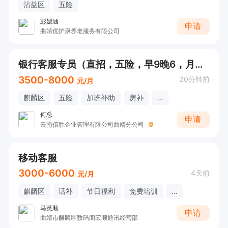
沾益区
五险
彭媤涵
申请
曲靖优护康养老服务有限公司
银行客服专员（直招，五险，早9晚6，月均薪资5000+）
3500-8000
20分钟前
元/月
麒麟区
五险
加班补助
房补
...
何总
申请
云南佰胜企业管理有限公司曲靖分公司
移动客服
3000-6000
4天前
元/月
麒麟区
话补
节日福利
免费培训
...
马英顺
申请
曲靖市麒麟区数码阁宏顺通讯经营部