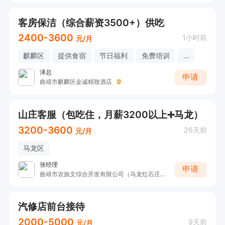
客房保洁（综合薪资3500+）供吃
2400-3600
1小时前
元/月
麒麟区
提供食宿
节日福利
免费培训
...
泽总
申请
曲靖市麒麟区金诚精致酒店
山庄客服（包吃住，月薪3200以上➕马龙）
3200-3600
26天前
元/月
马龙区
张经理
申请
曲靖市农旅文综合开发有限公司（马龙红石庄园）
汽修店前台接待
2000-5000
9天前
元/月