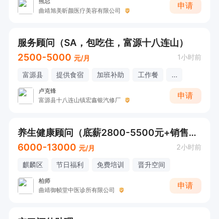
熊总
申请
曲靖旭美昕颜医疗美容有限公司
服务顾问（SA，包吃住，富源十八连山）
2500-5000
1小时前
元/月
富源县
提供食宿
加班补助
工作餐
...
卢克锋
申请
富源县十八连山镇宏鑫银汽修厂
养生健康顾问（底薪2800-5500元+销售提成+拓客奖+全勤奖）
6000-13000
2小时前
元/月
麒麟区
节日福利
免费培训
晋升空间
柏师
申请
曲靖御帧堂中医诊所有限公司