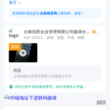
展开
2.通知客户及时缴纳信用卡逾期金额，不带销售性
质，客户银行提供，外呼电话银行提供；

联系我时请说是在
全曲靖直聘
上看到的，谢谢！
岗位工作时间:

云南佰胜企业管理有限公司曲靖分公司
09：00-12:00    14:00-18：00 

100-1000人
咨询、贸易、开发、财险
月休息（4天） 、婚假、产假、工龄假及国家规定
视频
节假日正常休假 

薪资福利

何总
无责底薪370000、提成（业绩5-15%） 综合工资
云南佰胜企业管理有限公司曲靖分公司
4500-8000+（工资银行准时打卡）

求职过程中请勿缴纳费用，保持谨慎防止受骗！
五险、业绩奖金、下午茶补贴、食宿补贴、节假日
补贴、生日福利
广告