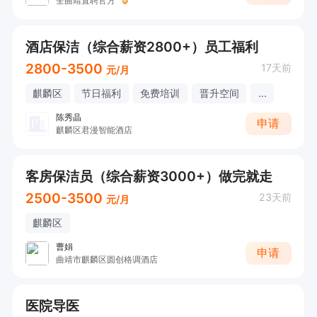
全曲靖直聘官方
酒店保洁（综合薪资2800+）员工福利
2800-3500
17天前
元/月
麒麟区
节日福利
免费培训
晋升空间
...
陈秀晶
申请
麒麟区君漫智能酒店
客房保洁员（综合薪资3000+）做完就走
2500-3500
23天前
元/月
麒麟区
曹娟
申请
曲靖市麒麟区圆创格调酒店
医院导医