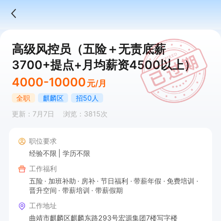
高级风控员（五险＋无责底薪
3700+提点+月均薪资4500以上）
4000-10000
元/月
全职
麒麟区
招50人
更新：7月7日
浏览：3815次
职位要求
经验不限
学历不限
工作福利
五险
加班补助
房补
节日福利
带薪年假
免费培训
晋升空间
带薪培训
带薪假期
工作地址
曲靖市麒麟区麒麟东路293号宏源集团7楼写字楼