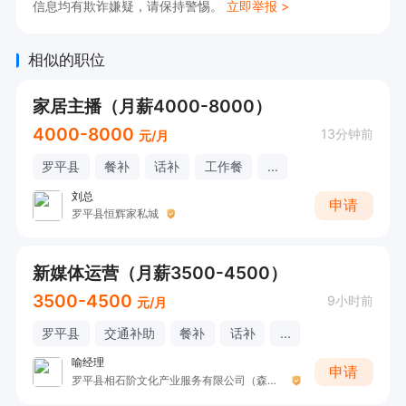
信息均有欺诈嫌疑，请保持警惕。
立即举报 >
3.良好的团队协作能力，强烈的责任心和挣钱欲
望、创业精神。
相似的职位
家居主播（月薪4000-8000）
4000-8000
13分钟前
元/月
罗平县
餐补
话补
工作餐
...
刘总
申请
罗平县恒辉家私城
新媒体运营（月薪3500-4500）
3500-4500
9小时前
元/月
罗平县
交通补助
餐补
话补
...
喻经理
申请
罗平县相石阶文化产业服务有限公司（森林公园、曦城酒店）