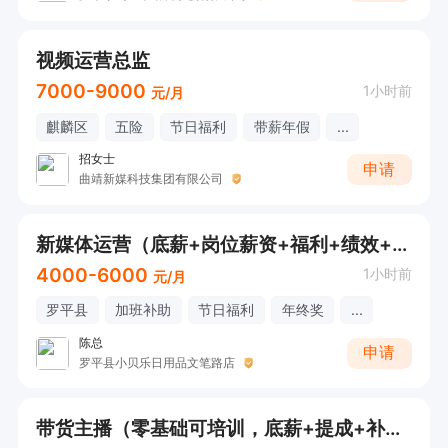
视频运营总监
7000-9000
1小时前
元/月
麒麟区
五险
节日福利
带薪年假
...
招女士
申请
曲靖新媒科技集团有限公司
新媒体运营（底薪+岗位薪资+福利+绩效+年度旅游+年终奖）
4000-6000
1小时前
元/月
罗平县
加班补助
节日福利
年终奖
...
陈总
申请
罗平县小贝乐日用品文笔路店
带货主播（零基础可培训，底薪+提成+补助）