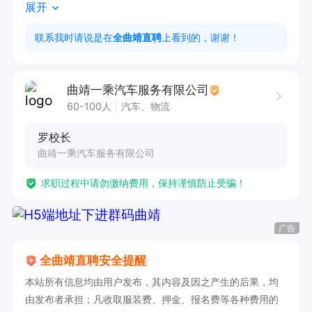
展开
认真学习

2. 熟悉新媒体平台规则，具备直播经验

联系我时请说是在
全曲靖直聘
上看到的，谢谢！
3. 沟通能力强，抗压能力强，有团队协作精神

4. 有直播带货经验者优先

曲靖一乘汽车服务有限公司
60-100人
汽车、物流
无需经验 爆款热门行业 驾校视频发放专员 直播专
罗校长
员 市场部营销专员 电话销售 客服人员 行政人员
曲靖一乘汽车服务有限公司
 理论培训老师

求职过程中请勿缴纳费用，保持谨慎防止受骗！
1.3000底薪+高额提成（月入1万左右）一天2-3小
广告
时可以提供住宿

工作：轻松自由，不影响下班接娃，晋升空间很
全曲靖直聘安全提醒
大，选对平台少奋斗十年。

本站所有信息均由用户发布，其内容及因之产生的后果，均
2.无需经验，公司统一培训，一个星期上岗

由发布者承担；凡收取服装费、押金、报名费等各种费用的