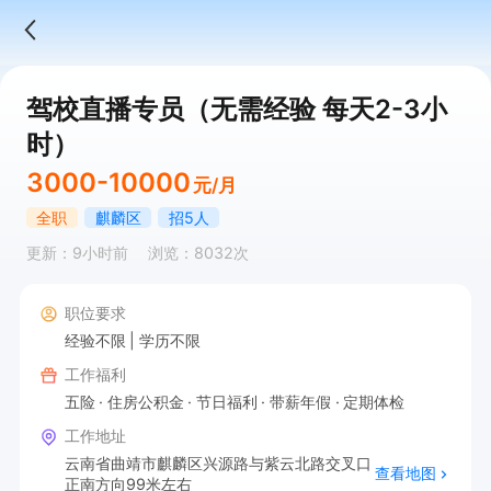
驾校直播专员（无需经验 每天2-3小
时）
3000-10000
元/月
全职
麒麟区
招5人
更新：9小时前
浏览：8032次
职位要求
经验不限
学历不限
工作福利
五险
住房公积金
节日福利
带薪年假
定期体检
工作地址
云南省曲靖市麒麟区兴源路与紫云北路交叉口
查看地图
正南方向99米左右