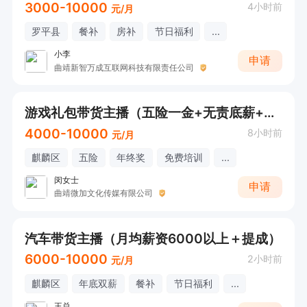
3000-10000
4小时前
元/月
罗平县
餐补
房补
节日福利
...
小李
申请
曲靖新智万成互联网科技有限责任公司
游戏礼包带货主播（五险一金+无责底薪+提成+奖金+节假日福利）
4000-10000
8小时前
元/月
麒麟区
五险
年终奖
免费培训
...
闵女士
申请
曲靖微加文化传媒有限公司
汽车带货主播（月均薪资6000以上＋提成）
6000-10000
2小时前
元/月
麒麟区
年底双薪
餐补
节日福利
...
王总