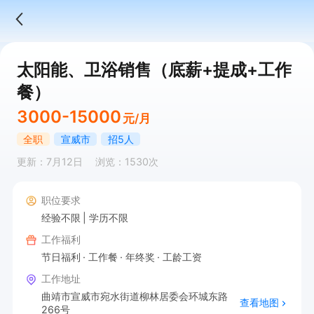
太阳能、卫浴销售（底薪+提成+工作
餐）
3000-15000
元/月
全职
宣威市
招5人
更新：7月12日
浏览：1530次
职位要求
经验不限
学历不限
工作福利
节日福利
工作餐
年终奖
工龄工资
工作地址
曲靖市宣威市宛水街道柳林居委会环城东路
查看地图
266号