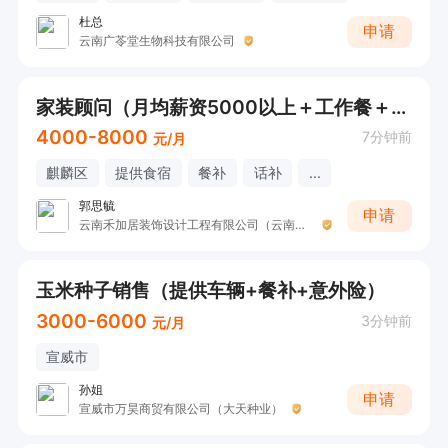
杜总
申请
云南广苓堂生物科技有限公司
家装顾问（月均薪资5000以上＋工作餐＋年终奖）
4000-8000
7分钟前
元/月
麒麟区
提供食宿
餐补
话补
...
郭思毓
申请
云南禾加居装饰设计工程有限公司（云南加禾居装饰）
玉米种子销售（提供车辆+餐补+意外险）
3000-6000
3分钟前
元/月
宣威市
孙姐
申请
宣威市万昊商贸有限公司（大天种业）