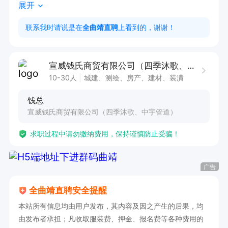
展开
岗位要求：

联系我时请说是在
全曲靖直聘
上看到的，谢谢！
1.负责配合领导开展店面日常工作

2.具备熟练销售技巧，快速学习产品知识，善于交
宣威钱氏商贸有限公司（四季沐歌、中宇管道）
流接待客户，具备谈单能力。

10-30人
城建、测绘、房产、建材、装潢
3.注重形象礼仪，服从公司管理，做事认真负责

钱总
4.阳光主动，积极进取，敢于挑战，踏实肯干。

宣威钱氏商贸有限公司（四季沐歌、中宇管道）
上班时间：8:30--18:30
求职过程中请勿缴纳费用，保持谨慎防止受骗！
广告
全曲靖直聘安全提醒
本站所有信息均由用户发布，其内容及因之产生的后果，均
由发布者承担；凡收取服装费、押金、报名费等各种费用的