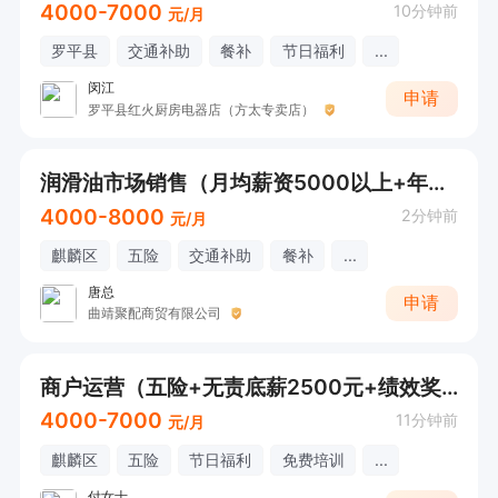
4000-7000
10分钟前
元/月
罗平县
交通补助
餐补
节日福利
...
闵江
申请
罗平县红火厨房电器店（方太专卖店）
润滑油市场销售（月均薪资5000以上+年终奖）
4000-8000
2分钟前
元/月
麒麟区
五险
交通补助
餐补
...
唐总
申请
曲靖聚配商贸有限公司
商户运营（五险+无责底薪2500元+绩效奖金 +高额提成）曲靖及兴义
4000-7000
11分钟前
元/月
麒麟区
五险
节日福利
免费培训
...
付女士