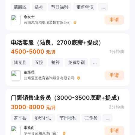
麒麟区
话补
节日福利
带薪年假
...
余女士
申请
云南鸿尚鸿集团装饰有限公司
电话客服（陆良、2700底薪+提成）
4500-5000
1分钟前
元/月
陆良县
五险
餐补
免费培训
...
董经理
申请
曲靖蓝图教育咨询服务有限公司
门窗销售业务员（3000-3500底薪+提成）
3000-8000
2分钟前
元/月
罗平县
加班补助
节日福利
工作餐
...
李廷向
申请
罗平县家和系统门窗厂