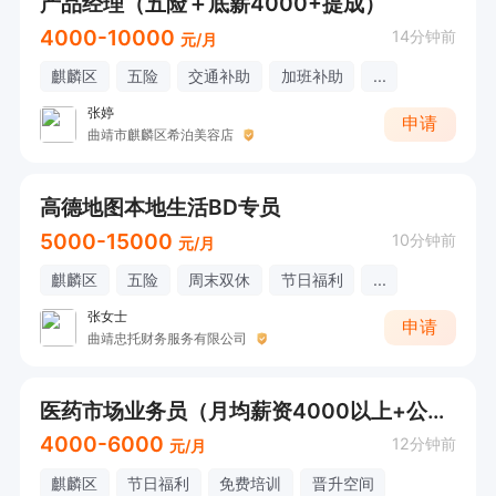
产品经理（五险＋底薪4000+提成）
4000-10000
14分钟前
元/月
麒麟区
五险
交通补助
加班补助
...
张婷
申请
曲靖市麒麟区希泊美容店
高德地图本地生活BD专员
5000-15000
10分钟前
元/月
麒麟区
五险
周末双休
节日福利
...
张女士
申请
曲靖忠托财务服务有限公司
医药市场业务员（月均薪资4000以上+公司福利，曲靖各县份）
4000-6000
12分钟前
元/月
麒麟区
节日福利
免费培训
晋升空间