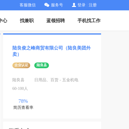
客服微信
服务号
登录
|
注册
中心
找兼职
蓝领招聘
手机找工作
陆良俊之峰商贸有限公司（陆良美团外
卖）
企业认证
陆良县
陆良县
日用品、百货 - 五金机电
60-100人
78%
简历查看率