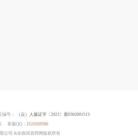
证编号：
（云）人服证字〔2023〕第0302001513
5
客服QQ：
2121920596
）有限公司 &全曲靖直聘网版权所有