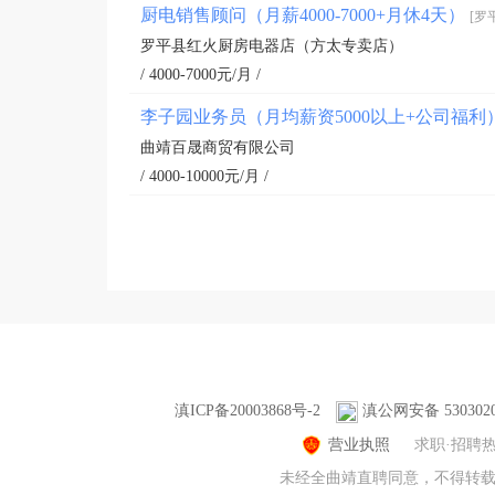
厨电销售顾问（月薪4000-7000+月休4天）
[罗
罗平县红火厨房电器店（方太专卖店）
/ 4000-7000元/月 /
李子园业务员（月均薪资5000以上+公司福利
曲靖百晟商贸有限公司
/ 4000-10000元/月 /
滇ICP备20003868号-2
滇公网安备 5303020
营业执照
求职·招聘
未经全曲靖直聘同意，不得转载本网