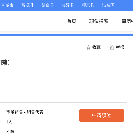
宣威市
富源县
陆良县
会泽县
师宗县
沾益区
首页
职位搜索
简历
收藏
举报
团建）
市场销售 - 销售代表
申请职位
1人
不限