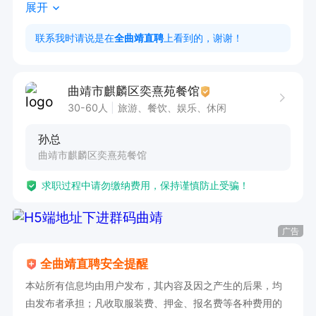
展开
2、踏实肯干，诚恳待人，从容大方，有责任心。
联系我时请说是在
全曲靖直聘
上看到的，谢谢！
曲靖市麒麟区奕熹苑餐馆
30-60人
旅游、餐饮、娱乐、休闲
孙总
曲靖市麒麟区奕熹苑餐馆
求职过程中请勿缴纳费用，保持谨慎防止受骗！
广告
全曲靖直聘安全提醒
本站所有信息均由用户发布，其内容及因之产生的后果，均
由发布者承担；凡收取服装费、押金、报名费等各种费用的