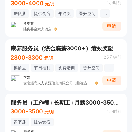
3000-4000
1小时前
元/月
陆良县
提供食宿
年终奖
晋升空间
...
肖春林
申请
陆良县全家火锅店
康养服务员（综合底薪3000+）绩效奖励
2800-3300
25分钟前
元/月
麒麟区
节日福利
免费培训
晋升空间
...
李媛
申请
云南远尚人力资源信息有限公司（曲靖温泉职工疗养院）
服务员（工作餐+长期工+月薪3000-3500）
3000-3500
1小时前
元/月
罗平县
提供食宿
戴老板