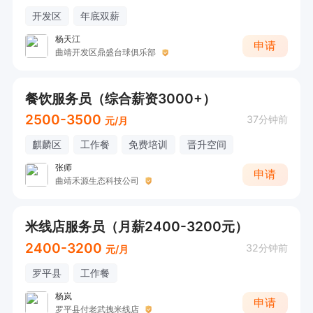
开发区
年底双薪
杨天江
申请
曲靖开发区鼎盛台球俱乐部
餐饮服务员（综合薪资3000+）
2500-3500
37分钟前
元/月
麒麟区
工作餐
免费培训
晋升空间
张师
申请
曲靖禾源生态科技公司
米线店服务员（月薪2400-3200元）
2400-3200
32分钟前
元/月
罗平县
工作餐
杨岚
申请
罗平县付老武拽米线店