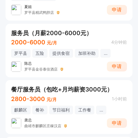
夏姐
申请
罗平县精武鸭脖店
服务员（月薪2000-6000元）
2000-6000
4分钟前
元/月
罗平县
五险
提供食宿
加班补助
...
陈总
申请
罗平县金谷泰佳酒店
餐厅服务员（包吃+月均薪资3000元）
2800-3000
1小时前
元/月
麒麟区
餐补
节日福利
工作餐
...
唐总
申请
曲靖市麒麟区庄稼汉店