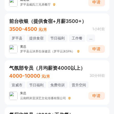
申请
罗平县戴氏三兄弟餐厅
前台收银（提供食宿+月薪3500+）
3500-4500
1小时前
元/月
罗平县
提供食宿
节日福利
工作餐
...
黄总
申请
罗平县云沐养生保健店（罗平云沐SPA）
气氛部专员（月均薪资4000以上）
4000-10000
30分钟前
元/月
宣威市
节日福利
免费培训
晋升空间
朱总
申请
云南鸥米亚演艺文化传播有限公司