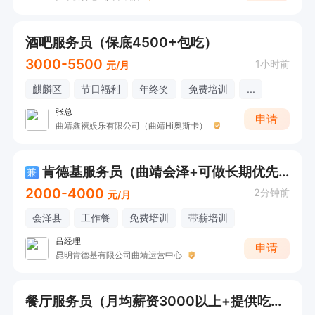
酒吧服务员（保底4500+包吃）
3000-5500
1小时前
元/月
麒麟区
节日福利
年终奖
免费培训
...
张总
申请
曲靖鑫禧娱乐有限公司（曲靖Hi奥斯卡）
肯德基服务员（曲靖会泽+可做长期优先）
兼
2000-4000
2分钟前
元/月
会泽县
工作餐
免费培训
带薪培训
吕经理
申请
昆明肯德基有限公司曲靖运营中心
餐厅服务员（月均薪资3000以上+提供吃住，陆良）