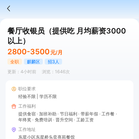
餐厅收银员（提供吃 月均薪资3000
以上）
2800-3500
元/月
全职
麒麟区
招3人
更新：4小时前
浏览：1646次
职位要求
经验不限
学历不限
工作福利
提供食宿
加班补助
节日福利
带薪年假
工作餐
年终奖
免费培训
晋升空间
工龄工资
工作地址
东星小区东星桥头奕熹苑餐馆