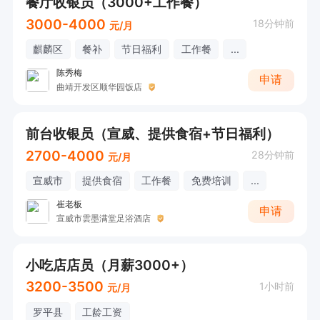
餐厅收银员（3000+工作餐）
3000-4000
18分钟前
元/月
麒麟区
餐补
节日福利
工作餐
...
陈秀梅
申请
曲靖开发区顺华园饭店
前台收银员（宣威、提供食宿+节日福利）
2700-4000
28分钟前
元/月
宣威市
提供食宿
工作餐
免费培训
...
崔老板
申请
宣威市雲墨满堂足浴酒店
小吃店店员（月薪3000+）
3200-3500
1小时前
元/月
罗平县
工龄工资