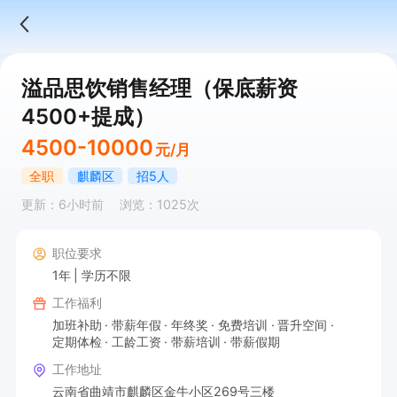
溢品思饮销售经理（保底薪资
4500+提成）
4500-10000
元/月
全职
麒麟区
招5人
更新：6小时前
浏览：1025次
职位要求
1年
学历不限
工作福利
加班补助
带薪年假
年终奖
免费培训
晋升空间
定期体检
工龄工资
带薪培训
带薪假期
工作地址
云南省曲靖市麒麟区金牛小区269号三楼