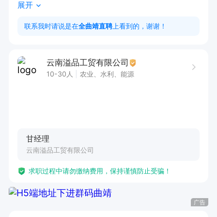
展开
1. 市场营销等相关专业

2. 具备良好沟通能力和抗压能力，有团队协作精
联系我时请说是在
全曲靖直聘
上看到的，谢谢！
神

3. 有快销品工作经验优先
云南溢品工贸有限公司
10-30人
农业、水利、能源
甘经理
云南溢品工贸有限公司
求职过程中请勿缴纳费用，保持谨慎防止受骗！
广告