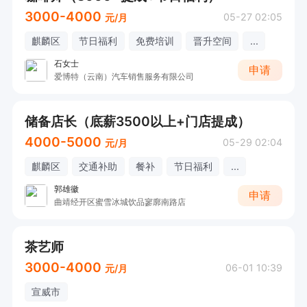
3000-4000
05-27 02:05
元/月
麒麟区
节日福利
免费培训
晋升空间
...
石女士
申请
爱博特（云南）汽车销售服务有限公司
储备店长（底薪3500以上+门店提成）
4000-5000
05-29 02:04
元/月
麒麟区
交通补助
餐补
节日福利
...
郭雄徽
申请
曲靖经开区蜜雪冰城饮品寥廓南路店
茶艺师
3000-4000
06-01 10:39
元/月
宣威市