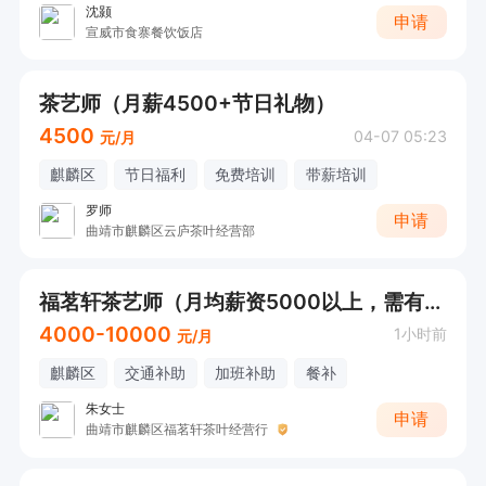
沈颢
申请
宣威市食寨餐饮饭店
茶艺师（月薪4500+节日礼物）
4500
04-07 05:23
元/月
麒麟区
节日福利
免费培训
带薪培训
罗师
申请
曲靖市麒麟区云庐茶叶经营部
福茗轩茶艺师（月均薪资5000以上，需有工作经验）
4000-10000
1小时前
元/月
麒麟区
交通补助
加班补助
餐补
朱女士
申请
曲靖市麒麟区福茗轩茶叶经营行