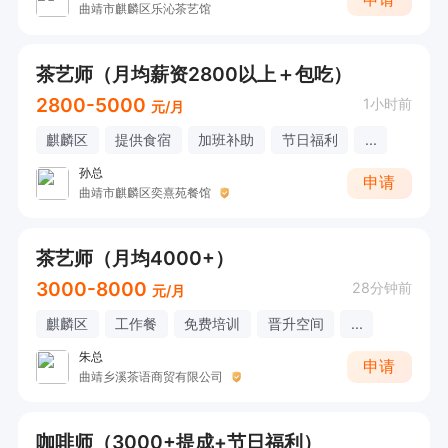
曲靖市麒麟区乐沁茶艺馆
茶艺师（月均薪资2800以上＋包吃）
2800-5000
1小时前
元/月
麒麟区
提供食宿
加班补助
节日福利
...
孙总
申请
曲靖市麒麟区奕熹苑餐馆
茶艺师（月均4000+）
3000-8000
28分钟前
元/月
麒麟区
工作餐
免费培训
晋升空间
...
朱总
申请
曲靖乡溪茶语商贸有限公司
咖啡师（3000+提成+节日福利）