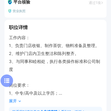
平台核验
通过1项
营业执照
职位详情
工作内容：

1、负责门店收银、制作茶饮、物料准备及整理。

2、维护门店内卫生整洁和陈列整齐。

3、与同事和睦相处，执行各类操作标准和公司制
度

岗位要求：

1、中专/高中及以上学历；

展开
3、热爱茶饮行业，有服务行业工作经验优先；适
应高效、快速的工作环境，能配合轮班。
