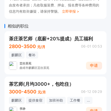
由发布者承担；凡收取服装费、押金、报名费等各种费用的
休息时间：月休4天
信息均有欺诈嫌疑，请保持警惕。
立即举报 >
相似的职位
茶庄茶艺师（底薪+20%提成）员工福利
2800-3500
06-01 00:53
元/月
麒麟区
餐补
芸欣茶苑
申请
曲靖市麒麟区芸欣茶苑
茶艺师(月均3000+，包吃住）
3000-4500
06-12 09:29
元/月
麒麟区
提供食宿
加班补助
工作餐
...
李静
申请