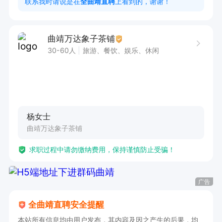
联系我时请说是在
全曲靖直聘
上看到的，谢谢！
4、认真踏实，具备一定的抗压能力，良好的顾客
服务意识，积极主动，热情有活力，责任心强 。

曲靖万达象子茶铺
5、接受公司工作安排调动。

30-60人
旅游、餐饮、娱乐、休闲
工作时间:

早班：9：00-17：00

中班：11：30-19：30

杨女士
晚班：15:00-23:00

曲靖万达象子茶铺
每天工作8小时

求职过程中请勿缴纳费用，保持谨慎防止受骗！
以门店排班为准！以门店排班为准

广告
薪资待遇：无责底薪2020+奖金+提成+晋升空间
（一个月转正考试通过可转为茶饮师）

全曲靖直聘安全提醒
本站所有信息均由用户发布，其内容及因之产生的后果，均