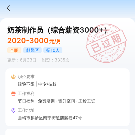
奶茶制作员（综合薪资3000+）
2020-3000
元/月
全职
麒麟区
招10人
更新：6月23日
浏览：3335次
职位要求
经验不限
中专/技校
工作福利
节日福利
免费培训
晋升空间
工龄工资
工作地址
曲靖市麒麟区南宁街道麒麟巷47号