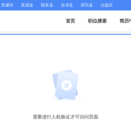
宣威市
富源县
陆良县
会泽县
师宗县
沾益区
首页
职位搜索
简历
需要进行人机验证才可访问页面