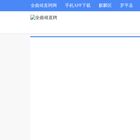
全曲靖直聘网
手机APP下载
麒麟区
罗平县