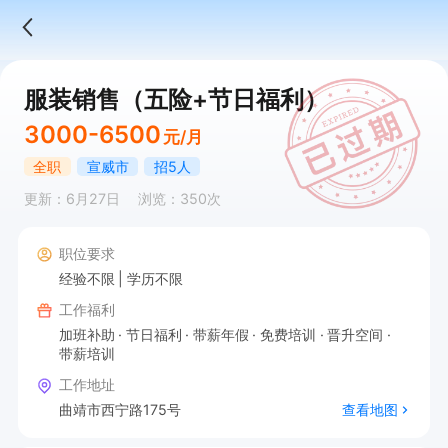
服装销售（五险+节日福利）
3000-6500
元/月
全职
宣威市
招5人
更新：6月27日
浏览：350次
职位要求
经验不限
学历不限
工作福利
加班补助
节日福利
带薪年假
免费培训
晋升空间
带薪培训
工作地址
曲靖市西宁路175号
查看地图