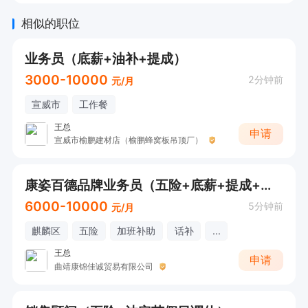
相似的职位
业务员（底薪+油补+提成）
3000-10000
2分钟前
元/月
宣威市
工作餐
王总
申请
宣威市榆鹏建材店（榆鹏蜂窝板吊顶厂）
康姿百德品牌业务员（五险+底薪+提成+季度奖+年终奖）
6000-10000
5分钟前
元/月
麒麟区
五险
加班补助
话补
...
王总
申请
曲靖康锦佳诚贸易有限公司