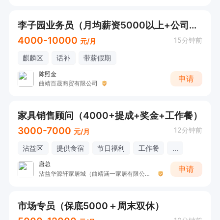
李子园业务员（月均薪资5000以上+公司福利）
4000-10000
15分钟前
元/月
麒麟区
话补
带薪假期
陈照金
申请
曲靖百晟商贸有限公司
家具销售顾问（4000+提成+奖金+工作餐）
3000-7000
12分钟前
元/月
沾益区
提供食宿
节日福利
工作餐
...
唐总
申请
沾益华源轩家居城（曲靖涵一家居有限公司）
市场专员（保底5000＋周末双休）