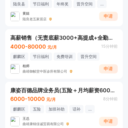
陆良县
节日福利
年终奖
晋升空间
...
黄姐
申请
陆良老五家居店
高薪销售（无责底薪3000+高提成+全勤奖+免费带薪培训+节假日福利+晋升空间）
4000-80000
15分钟前
元/月
麒麟区
节日福利
免费培训
晋升空间
柏师
申请
曲靖御帧堂中医诊所有限公司
康姿百德品牌业务员(五险＋月均薪资6000以上 年终奖 年度旅游）
6000-10000
8分钟前
元/月
麒麟区
五险
加班补助
话补
...
王总
申请
曲靖康锦佳诚贸易有限公司