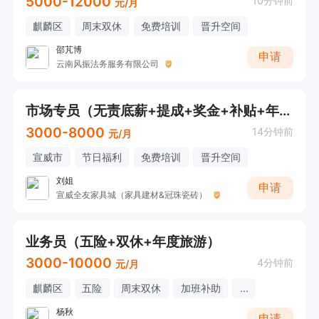
5000-12000
10分钟前
元/月
麒麟区
周末双休
免费培训
晋升空间
邵芃博
申请
云南风振法务服务有限公司
市场专员（无责底薪+提成+奖金+补贴+年终福利）
3000-8000
14分钟前
元/月
宣威市
节日福利
免费培训
晋升空间
刘姐
申请
宣威全友家具城（家具建材&冠珠瓷砖）
业务员（五险+双休+年度旅游）
3000-10000
4分钟前
元/月
麒麟区
五险
周末双休
加班补助
...
杨秋
申请