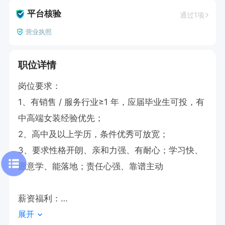
平台核验
通过1项
营业执照
职位详情
岗位要求：

1、有销售 / 服务行业≥1 年，应届毕业生可投，有
中高端女装经验优先；

2、高中及以上学历，条件优秀可放宽；

3、要求性格开朗、亲和力强、有耐心；学习快、
愿意学、能落地；责任心强、靠谱主动

薪资福利：

展开
无责任底薪：实习期2500元，转正3000 元
