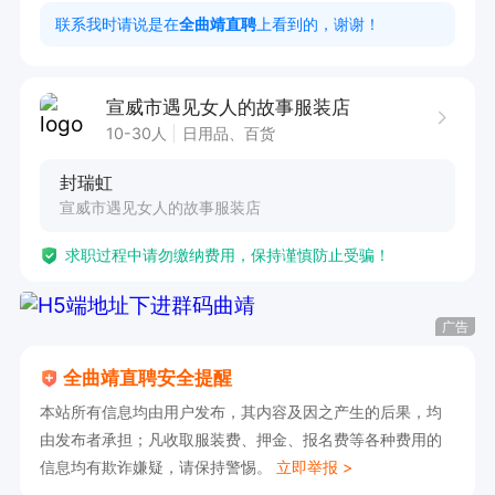
星级导购津贴：100–600元

联系我时请说是在
全曲靖直聘
上看到的，谢谢！
业绩提成 + 五险，月均收入：3000–6500 元

宣威市遇见女人的故事服装店
上班时间：

10-30人
日用品、百货
早班：9:30–17:00

封瑞虹
晚班：14:00–21:30

宣威市遇见女人的故事服装店
通班：9:30–21:30

求职过程中请勿缴纳费用，保持谨慎防止受骗！
月休 4 天
广告
全曲靖直聘安全提醒
本站所有信息均由用户发布，其内容及因之产生的后果，均
由发布者承担；凡收取服装费、押金、报名费等各种费用的
信息均有欺诈嫌疑，请保持警惕。
立即举报 >