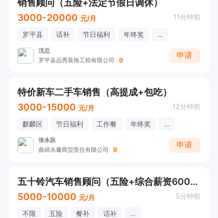
销售顾问（五险+法定节假日调休）
3000-20000
11分钟前
元/月
罗平县
话补
节日福利
年终奖
...
沈总
申请
罗平县品秀装饰工程有限公司
特价新车二手车销售（高提成+包吃）
3000-15000
12分钟前
元/月
麒麟区
节日福利
工作餐
年终奖
...
张永跃
申请
曲靖永馨商贸责任有限公司
五十铃汽车销售顾问（五险+综合薪资6000以上+工作餐）
5000-10000
5分钟前
元/月
不限
五险
餐补
话补
...