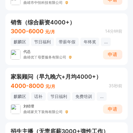
曲靖市中恒科技有限公司
销售（综合薪资4000+）
3000-6000
14分钟前
元/月
麒麟区
节日福利
带薪年假
年终奖
...
代总
申请
曲靖优丫母婴服务有限公司
家装顾问（早九晚六+月均4000+）
4000-8000
35秒前
元/月
麒麟区
话补
节日福利
免费培训
...
刘经理
申请
曲靖家天下装饰有限公司
招生主播（无责底薪3000+弹性工作）