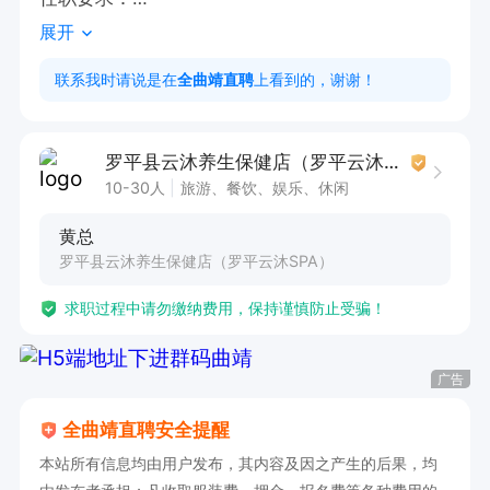
展开
1. 身体健康，形象气质佳

2. 熟悉 SPA 服务流程，具备手法技巧

联系我时请说是在
全曲靖直聘
上看到的，谢谢！
3. 沟通能力强，服务意识佳，有相关经验优先

薪资待遇：

罗平县云沐养生保健店（罗平云沐SPA）
一月保底10000-12000 提成120-175 新手可带薪
10-30人
旅游、餐饮、娱乐、休闲
培训（100元/天培训补助）一星期左右即可学会

黄总
月休三天，提供食宿
罗平县云沐养生保健店（罗平云沐SPA）
求职过程中请勿缴纳费用，保持谨慎防止受骗！
广告
全曲靖直聘安全提醒
本站所有信息均由用户发布，其内容及因之产生的后果，均