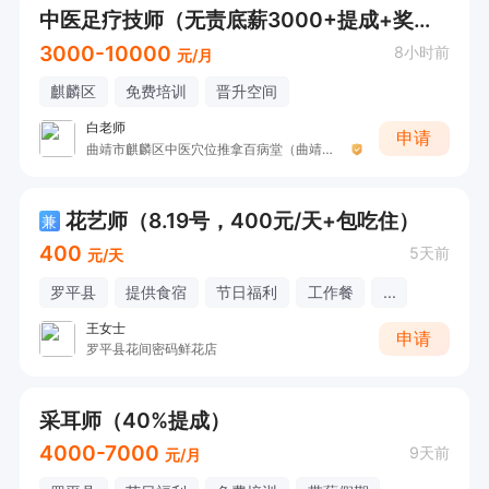
中医足疗技师（无责底薪3000+提成+奖金+中餐+节日福利+工资补助）
3000-10000
8小时前
元/月
麒麟区
免费培训
晋升空间
白老师
申请
曲靖市麒麟区中医穴位推拿百病堂（曲靖市麒麟区逅宫养生屋）
花艺师（8.19号，400元/天+包吃住）
兼
400
5天前
元/天
罗平县
提供食宿
节日福利
工作餐
...
王女士
申请
罗平县花间密码鲜花店
采耳师（40%提成）
4000-7000
9天前
元/月