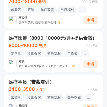
7000-12000
52分钟前
元/月
麒麟区
五险
年底双薪
节日福利
...
王经理
申请
云南乐多来旅游开发有限公司
足疗技师（8000-10000元/月+提供食宿）
8000-10000
2小时前
元/月
罗平县
提供食宿
节日福利
工作餐
...
黄总
申请
罗平县云沐养生保健店（罗平云沐SPA）
足疗学员（带薪培训）
2400-3500
26天前
元/月
富源县
提供食宿
节日福利
晋升空间
...
杨经理