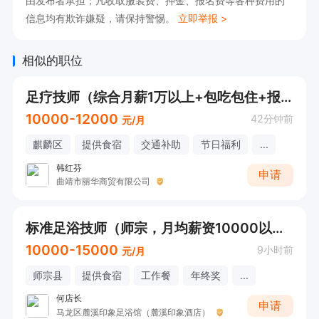
由发布者承担；凡收取服装费、押金、报名费等各种费用的
信息均有欺诈嫌疑，请保持警惕。
立即举报 >
相似的职位
足疗技师（综合月薪1万以上+包吃包住+报销车费）
10000-12000
42分钟前
元/月
麒麟区
提供食宿
交通补助
节日福利
...
韩红芬
申请
曲靖市丽华商贸有限公司
标准足浴技师（师宗，月均薪资10000以上）
10000-15000
9小时前
元/月
师宗县
提供食宿
工作餐
年终奖
...
何店长
申请
马龙区麓溪印象足浴馆（麓溪印象酒店）