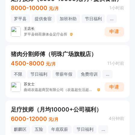
8000-10000
1小时前
元/月
罗平县
提供食宿
加班补助
节日福利
...
王店长
申请
罗平县锦荷康体会足疗会所
猪肉分割师傅（明珠广场旗舰店）
4500-8000
11小时前
元/月
不限
节日福利
带薪年假
免费培训
...
苏女士
申请
曲靖农嘉超商贸有限公司（农嘉超生活超市）
足疗技师（月均10000+公司福利）
6000-12000
4分钟前
元/月
麒麟区
五险
年底双薪
节日福利
...