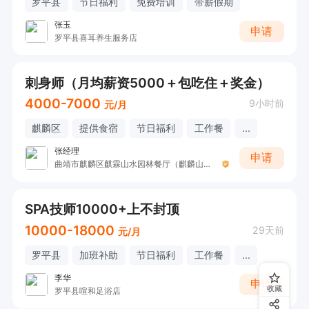
罗平县
节日福利
免费培训
带薪假期
张玉
申请
罗平县喜耳养生服务店
刺身师（月均薪资5000＋包吃住＋奖金）
4000-7000
9小时前
元/月
麒麟区
提供食宿
节日福利
工作餐
...
张经理
申请
曲靖市麒麟区麒霖山水园林餐厅（麒麟山水）
SPA技师10000+上不封顶
10000-18000
29天前
元/月
罗平县
加班补助
节日福利
工作餐
...
李华
申请
收藏
罗平县喧和足浴店