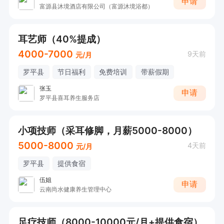
申请
富源县沐境酒店有限公司（富源沐境浴都）
耳艺师（40%提成）
4000-7000
9天前
元/月
罗平县
节日福利
免费培训
带薪假期
张玉
申请
罗平县喜耳养生服务店
小项技师（采耳修脚，月薪5000-8000）
5000-8000
4天前
元/月
罗平县
提供食宿
伍姐
申请
云南尚水健康养生管理中心
足疗技师（8000-10000元/月+提供食宿）