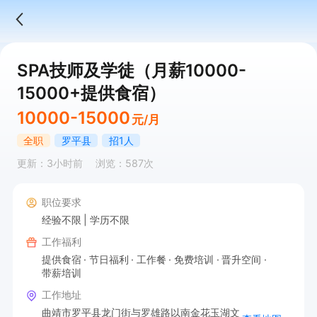
SPA技师及学徒（月薪10000-
15000+提供食宿）
10000-15000
元/月
全职
罗平县
招1人
更新：3小时前
浏览：587次
职位要求
经验不限
学历不限
工作福利
提供食宿
节日福利
工作餐
免费培训
晋升空间
带薪培训
工作地址
曲靖市罗平县龙门街与罗雄路以南金花玉湖文