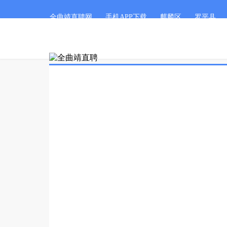
全曲靖直聘网
手机APP下载
麒麟区
罗平县