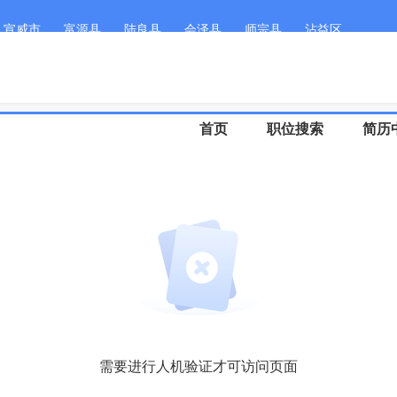
宣威市
富源县
陆良县
会泽县
师宗县
沾益区
客服微
首页
职位搜索
简历
需要进行人机验证才可访问页面