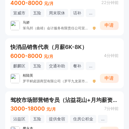
4000-8000
22分钟前
元/月
宣威市
五险
周末双休
话补
...
马娇
申请
笨鸟邦（曲靖）会计服务有限责任公司宣威分公司
快消品销售代表（月薪6K-8K）
6000-8000
4分钟前
元/月
麒麟区
五险
交通补助
餐补
...
柏陆英
申请
罗平鲜卤源商贸有限公司（罗平九龙菜市场双汇生鲜肉工厂直配店）
驾校市场部营销专员（沾益花山+月均薪资8000+提供住宿）
3000-18000
7分钟前
元/月
沾益区
五险
提供食宿
住房公积金
...
樊永杰