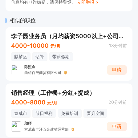
信息均有欺诈嫌疑，请保持警惕。
立即举报 >
相似的职位
李子园业务员（月均薪资5000以上+公司福利）
4000-10000
18分钟前
元/月
麒麟区
话补
带薪假期
陈照金
申请
曲靖百晟商贸有限公司
销售经理（工作餐+分红+提成）
4000-8000
20分钟前
元/月
宣威市
节日福利
免费培训
晋升空间
顾师
申请
宣威市丰泽五金建材经营部