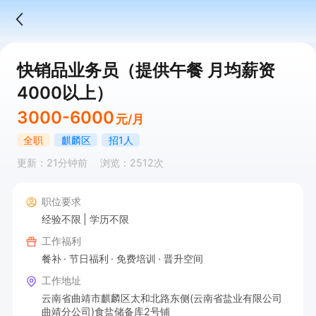
快销品业务员（提供午餐 月均薪资
4000以上）
3000-6000
元/月
全职
麒麟区
招1人
更新：21分钟前
浏览：2512次
职位要求
经验不限
学历不限
工作福利
餐补
节日福利
免费培训
晋升空间
工作地址
云南省曲靖市麒麟区太和北路东侧(云南省盐业有限公司
曲靖分公司)食盐储备库2号铺