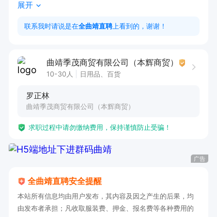
展开
1. 具备良好沟通能力，抗压能力和团队协作精神

2. 有快消品销售经验者优先
联系我时请说是在
全曲靖直聘
上看到的，谢谢！
曲靖季茂商贸有限公司（本辉商贸）
10-30人
日用品、百货
罗正林
曲靖季茂商贸有限公司（本辉商贸）
求职过程中请勿缴纳费用，保持谨慎防止受骗！
广告
全曲靖直聘安全提醒
本站所有信息均由用户发布，其内容及因之产生的后果，均
由发布者承担；凡收取服装费、押金、报名费等各种费用的