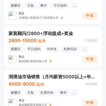
麒麟区
五险
餐补
节日福利
...
茹总
申请
云南铭仁装饰设计工程有限公司
家装顾问/2800+浮动提成+奖金
2800-15000
11分钟前
元/月
麒麟区
节日福利
年终奖
免费培训
...
陈总
申请
曲靖鲸匠装饰有限公司
润滑油市场销售（月均薪资5000以上+年终奖）
4000-8000
4分钟前
元/月
麒麟区
五险
交通补助
餐补
...
唐总
申请
曲靖聚配商贸有限公司