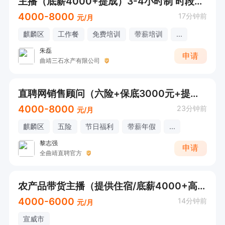
主播（底薪4000+提成）3-4小时制 时段自选
4000-8000
17分钟前
元/月
麒麟区
工作餐
免费培训
带薪培训
...
朱磊
申请
曲靖三石水产有限公司
直聘网销售顾问（六险+保底3000元+提成）
4000-8000
23分钟前
元/月
麒麟区
五险
节日福利
带薪年假
...
黎志强
申请
全曲靖直聘官方
农产品带货主播（提供住宿/底薪4000+高提成）
4000-6000
14分钟前
元/月
宣威市