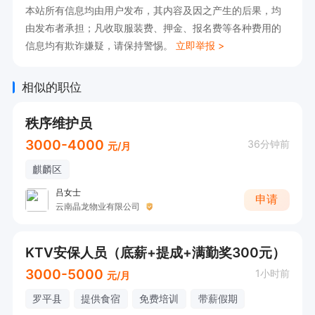
可适当放宽条件。

本站所有信息均由用户发布，其内容及因之产生的后果，均
由发布者承担；凡收取服装费、押金、报名费等各种费用的
注：两班倒。免费提供食宿。
信息均有欺诈嫌疑，请保持警惕。
立即举报 >
相似的职位
秩序维护员
3000-4000
36分钟前
元/月
麒麟区
吕女士
申请
云南晶龙物业有限公司
KTV安保人员（底薪+提成+满勤奖300元）
3000-5000
1小时前
元/月
罗平县
提供食宿
免费培训
带薪假期