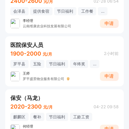
2400-2600
02-28 06:54
元/月
会泽县
提供食宿
节日福利
工作餐
...
李经理
申请
云南维康农业科技发展有限公司
医院保安人员
1900-2000
2小时前
元/月
罗平县
五险
节日福利
年终奖
...
王师
申请
罗平盛景物业服务有限公司
保安（马龙）
2020-2300
04-22 09:58
元/月
麒麟区
餐补
节日福利
工龄工资
何经理
申请