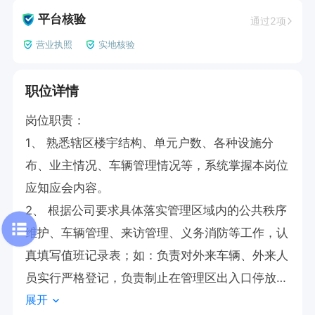
平台核验
通过2项
营业执照
实地核验
职位详情
岗位职责：

1、 熟悉辖区楼宇结构、单元户数、各种设施分
布、业主情况、车辆管理情况等，系统掌握本岗位
应知应会内容。

2、 根据公司要求具体落实管理区域内的公共秩序
维护、车辆管理、来访管理、义务消防等工作，认
真填写值班记录表；如：负责对外来车辆、外来人
员实行严格登记，负责制止在管理区出入口停放非
展开
机动车、机动车及摆卖、乞讨，保持出入口畅通；