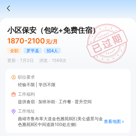
小区保安（包吃+免费住宿）
1870-2100
元/月
全职
罗平县
招4人
更新：7月2日
浏览：1569次
职位要求
经验不限
学历不限
工作福利
提供食宿
加班补助
工作餐
晋升空间
工作地址
曲靖市鲁布革大道金色雅苑B区(美仑盛景与金
查看地图
色雅苑B区中间道路100处左侧)