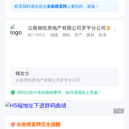
负责按规定巡查，并检查消防器材、消防通道、消
联系我时请说是在
全曲靖直聘
上看到的，谢谢！
防门、单分门等，发现问题及时处理；

3、 负责协助做好装修管理工作；

云南旭恒房地产有限公司罗平分公司
4、 负责做好管理辖区内的人员活动情况，发现推
60-100人
城建、测绘、房产、建材、装潢
销、粘贴广告及闲杂人员，做好登记及劝离工作；

5、 负责做好暴雨等恶劣天气前后期工作，及时关
闭或打开所有通风窗口，检查各楼层有无漏水及水
浸，重点检查屋面检查口，必要时采取相应措施
钱女士
等；

云南旭恒房地产有限公司罗平分公司
6、 负责做好交接班登记及物品移交工作；

求职过程中请勿缴纳费用，保持谨慎防止受骗！
任职要求：

广告
1、身体健康，五官端正，能进行简单登记；

2、吃苦耐劳，责任心强，退伍军人等条件优秀者
全曲靖直聘安全提醒