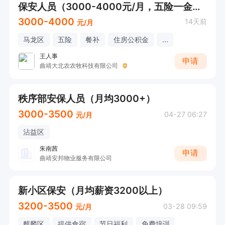
保安人员（3000-4000元/月，五险一金，包吃住）
3000-4000
14天前
元/月
马龙区
五险
餐补
住房公积金
...
王人事
申请
曲靖大北农农牧科技有限公司
秩序部安保人员（月均3000+）
3000-3500
04-27 06:27
元/月
沾益区
朱南茜
申请
曲靖安邦物业服务有限公司
新小区保安（月均薪资3200以上）
3200-3500
03-28 09:59
元/月
麒麟区
提供食宿
节日福利
免费培训