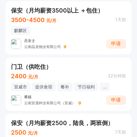
保安（月均薪资3500以上 ＋包住）
3500-4500
1天前
元/月
麒麟区
吕女士
申请
云南晶龙物业有限公司
门卫（供吃住）
2400
32分钟前
元/月
宣威市
提供食宿
餐补
节日福利
...
蒋姐
申请
云南宣晟种业有限公司（宣威）
保安（月均薪资2500，陆良，两班倒）
2500
7天前
元/月