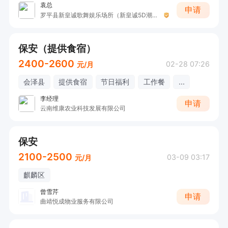
袁总
申请
罗平县新皇诚歌舞娱乐场所（新皇诚5D潮K）
保安（提供食宿）
2400-2600
02-28 07:26
元/月
会泽县
提供食宿
节日福利
工作餐
...
李经理
申请
云南维康农业科技发展有限公司
保安
2100-2500
03-09 03:17
元/月
麒麟区
曾雪芹
申请
曲靖悦成物业服务有限公司