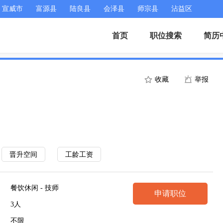
宣威市
富源县
陆良县
会泽县
师宗县
沾益区
首页
职位搜索
简历
收藏
举报
）
晋升空间
工龄工资
餐饮休闲 - 技师
申请职位
3人
不限