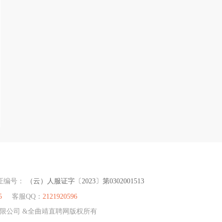
证编号：
（云）人服证字〔2023〕第0302001513
5
客服QQ：
2121920596
）有限公司 &全曲靖直聘网版权所有