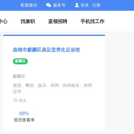
客服微信
服务号
登录
|
注册
中心
找兼职
蓝领招聘
手机找工作
曲靖市麒麟区鼎足堂养生足浴馆
麒麟区
麒麟区
旅游、餐饮、娱乐、休闲 - 休闲娱乐、休闲
运动
10-30人
88%
简历查看率