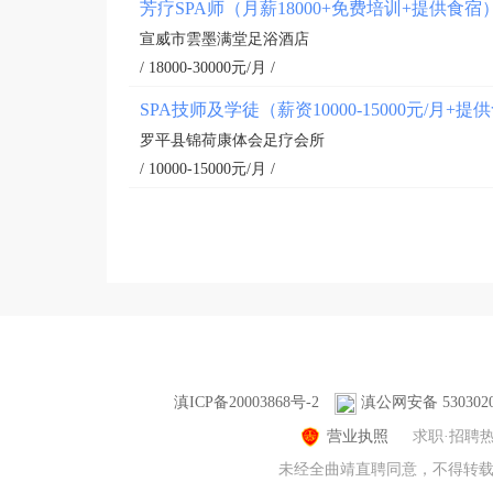
芳疗SPA师（月薪18000+免费培训+提供食宿
宣威市雲墨满堂足浴酒店
/ 18000-30000元/月 /
SPA技师及学徒（薪资10000-15000元/月+
罗平县锦荷康体会足疗会所
/ 10000-15000元/月 /
滇ICP备20003868号-2
滇公网安备 5303020
营业执照
求职·招聘
未经全曲靖直聘同意，不得转载本网