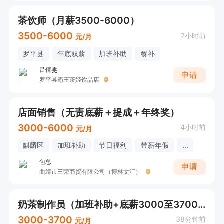
茶饮师（月薪3500-6000）
3500-6000
7小时前
元/月
罗平县
年底双薪
加班补助
餐补
吕倩雯
申请
罗平县霸王茶姬饮品店
店面销售（无责底薪＋提成＋年终奖）
3000-6000
4小时前
元/月
麒麟区
加班补助
节日福利
带薪年假
...
包总
申请
曲靖市三荣商贸有限公司（博林文汇）
奶茶制作员（加班补助+底薪3000至3700元）
3000-3700
38分钟前
元/月