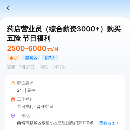
药店营业员（综合薪资3000+）购买
五险 节日福利
2500-6000
元/月
全职
麒麟区
招3人
更新：7月27日
浏览：3477次
职位要求
2年
高中
工作福利
节日福利
晋升空间
工作地址
曲靖市麒麟区东星小区三组团西门东120米
查看地图