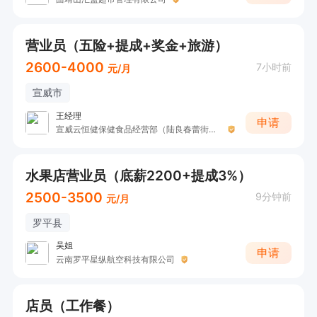
营业员（五险+提成+奖金+旅游）
2600-4000
7小时前
元/月
宣威市
王经理
申请
宣威云恒健保健食品经营部（陆良春蕾街聚养家）
水果店营业员（底薪2200+提成3%）
2500-3500
9分钟前
元/月
罗平县
吴姐
申请
云南罗平星纵航空科技有限公司
店员（工作餐）