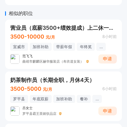
相似的职位
营业员（底薪3500+绩效提成）上二休一（宣威店）
3500-10000
8小时前
元/月
宣威市
加班补助
带薪年假
年终奖
...
范飞飞
申请
曲靖市麒麟区赫华服装店（布衣道女装）
奶茶制作员（长期全职，月休4天）
3500-5000
6小时前
元/月
罗平县
年底双薪
加班补助
餐补
...
吕女士
申请
罗平县霸王茶姬饮品店