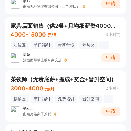
廖师
申请
曲靖九洲物资有限公司（五羊.本田）
家具店面销售（供2餐+月均细薪资4000以上，沾益）
4000-15000
3小时前
元/月
沾益区
节日福利
带薪年假
年终奖
...
周总
申请
沾益西平掌上明珠家具店
茶饮师（无责底薪+提成+奖金+晋升空间）
3000-4000
2小时前
元/月
麒麟区
节日福利
免费培训
晋升空间
...
杨女士
申请
曲靖万达象子茶铺