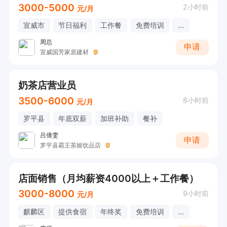
3000-5000
2小时前
元/月
宣威市
节日福利
工作餐
免费培训
...
周总
申请
宣威国芳家居建材
奶茶店营业员
3500-6000
8小时前
元/月
罗平县
年底双薪
加班补助
餐补
吕倩雯
申请
罗平县霸王茶姬饮品店
店面销售（月均薪资4000以上＋工作餐）
3000-8000
9小时前
元/月
麒麟区
提供食宿
年终奖
免费培训
...