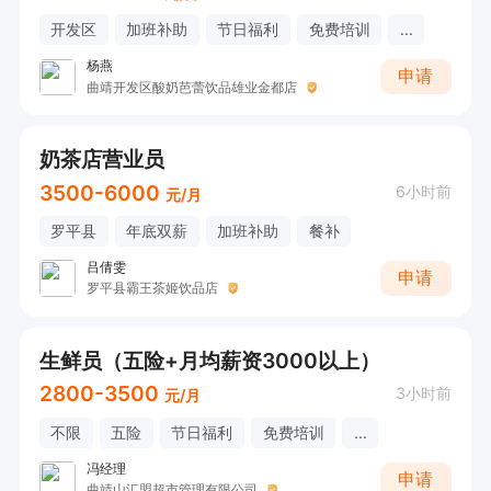
开发区
加班补助
节日福利
免费培训
...
杨燕
申请
曲靖开发区酸奶芭蕾饮品雄业金都店
奶茶店营业员
3500-6000
6小时前
元/月
罗平县
年底双薪
加班补助
餐补
吕倩雯
申请
罗平县霸王茶姬饮品店
生鲜员（五险+月均薪资3000以上）
2800-3500
3小时前
元/月
不限
五险
节日福利
免费培训
...
冯经理
申请
曲靖山汇盟超市管理有限公司