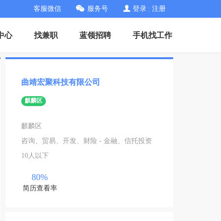
客服微信
服务号
登录
|
注册
中心
找兼职
蓝领招聘
手机找工作
曲靖宏聚科技有限公司
麒麟区
麒麟区
咨询、贸易、开发、财险 - 金融、信托投资
10人以下
80%
简历查看率