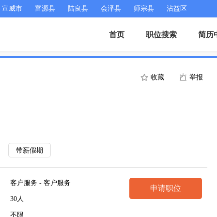
宣威市
富源县
陆良县
会泽县
师宗县
沾益区
首页
职位搜索
简历
收藏
举报
带薪假期
客户服务 - 客户服务
申请职位
30人
不限