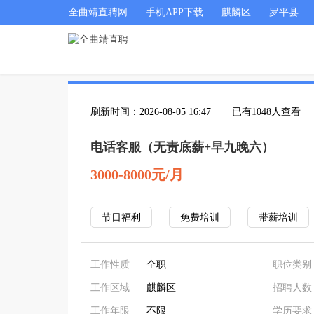
全曲靖直聘网
手机APP下载
麒麟区
罗平县
刷新时间：2026-08-05 16:47
已有1048人查看
电话客服（无责底薪+早九晚六）
3000-8000元/月
节日福利
免费培训
带薪培训
工作性质
全职
职位类别
工作区域
麒麟区
招聘人数
工作年限
不限
学历要求