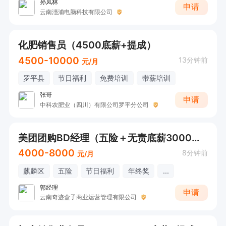
孙凤林
申请
云南潓浦电脑科技有限公司
化肥销售员（4500底薪+提成）
4500-10000
13分钟前
元/月
罗平县
节日福利
免费培训
带薪培训
张哥
申请
中科农肥业（四川）有限公司罗平分公司
美团团购BD经理（五险＋无责底薪3000＋提成＋奖金）
4000-8000
8分钟前
元/月
麒麟区
五险
节日福利
年终奖
...
郭经理
申请
云南奇迹盒子商业运营管理有限公司