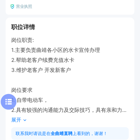
营业执照
职位详情
岗位职责:

1.主要负责曲靖各小区的水卡宣传办理

2.帮助老客户续费充值水卡

3.维护老客户 开发新客户

岗位要求

1. 自带电动车，

2.具有较强的沟通能力及交际技巧，具有亲和力；

展开
3、具备一定的市场分析及判断能力，良好的客户
服务意
联系我时请说是在
全曲靖直聘
上看到的，谢谢！