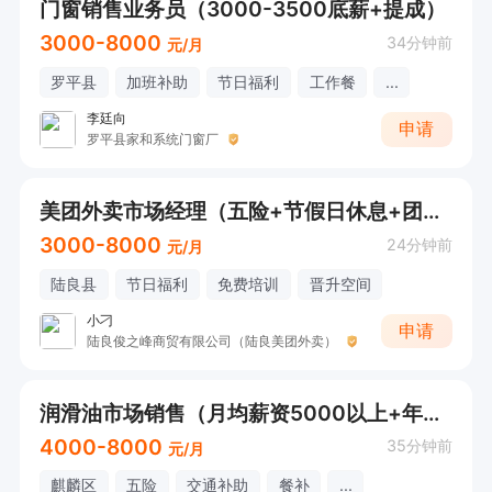
门窗销售业务员（3000-3500底薪+提成）
3000-8000
34分钟前
元/月
罗平县
加班补助
节日福利
工作餐
...
李廷向
申请
罗平县家和系统门窗厂
美团外卖市场经理（五险+节假日休息+团建）
3000-8000
24分钟前
元/月
陆良县
节日福利
免费培训
晋升空间
小刁
申请
陆良俊之峰商贸有限公司（陆良美团外卖）
润滑油市场销售（月均薪资5000以上+年终奖）
4000-8000
35分钟前
元/月
麒麟区
五险
交通补助
餐补
...