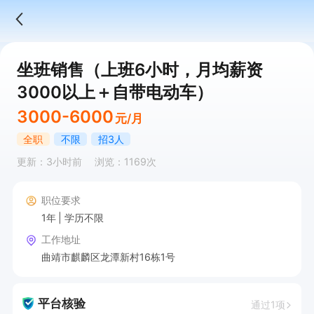
坐班销售（上班6小时，月均薪资
3000以上＋自带电动车）
3000-6000
元/月
全职
不限
招3人
更新：3小时前
浏览：1169次
职位要求
1年
学历不限
工作地址
曲靖市麒麟区龙潭新村16栋1号
平台核验
通过1项