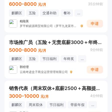
6000-8000
35分钟前
元/月
麒麟区
五险
交通补助
餐补
...
柏陆英
申请
罗平鲜卤源商贸有限公司（罗平九龙菜市场双汇生鲜肉工厂直配店）
市场推广员（五险＋无责底薪3000＋年终奖）
5000-8000
9分钟前
元/月
麒麟区
五险
节日福利
年终奖
...
郭经理
申请
云南奇迹盒子商业运营管理有限公司
销售代表（周末双休+底薪2500＋高额提成）
3000-10000
4分钟前
元/月
麒麟区
周末双休
节日福利
带薪年假
...