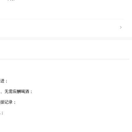
跟进；
务、无需应酬喝酒；
数据记录；
化；