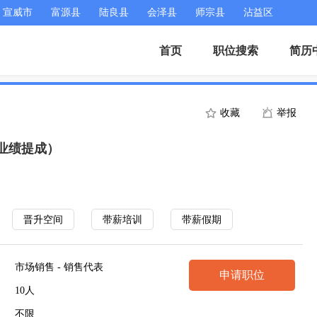
宣威市
富源县
陆良县
会泽县
师宗县
沾益区
首页
职位搜索
简历
收藏
举报
 业绩提成）
晋升空间
带薪培训
带薪假期
市场销售 - 销售代表
申请职位
10人
不限