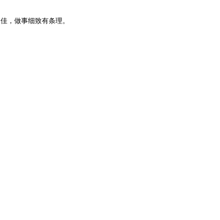
力佳，做事细致有条理。
；