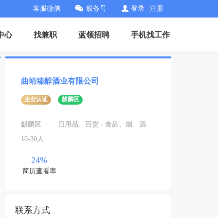
客服微信
服务号
登录
|
注册
中心
找兼职
蓝领招聘
手机找工作
曲靖臻醇酒业有限公司
企业认证
麒麟区
麒麟区
日用品、百货 - 食品、烟、酒
10-30人
24%
简历查看率
联系方式