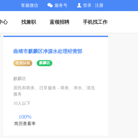
客服微信
服务号
登录
|
注册
中心
找兼职
蓝领招聘
手机找工作
曲靖市麒麟区净源水处理经营部
企业认证
麒麟区
麒麟区
居民和商务、日常服务 - 商务、净水、清洗
服务
10人以下
100%
简历查看率