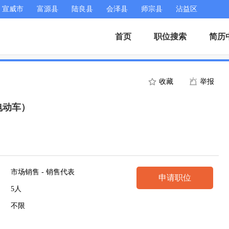
宣威市
富源县
陆良县
会泽县
师宗县
沾益区
首页
职位搜索
简历
收藏
举报
电动车）
市场销售 - 销售代表
申请职位
5人
不限