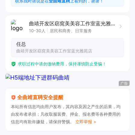
联系我时请说是在
全曲靖直聘
上看到的，谢谢！
1、形象好，气质佳；

2、有三年以上美容美体/纤体,仪器操作经验;

曲靖开发区窈窕美美容工作室蓝光雅苑店
3、沟通理解能力强、技术手法好,有服务意识;

10-30人
居民和商务、日常服务
4、具有亲和力和团队精神,有上进心;

任总
5、有美容师资格证术或者中医证书优先考虑。

曲靖开发区窈窕美美容工作室蓝光雅苑店
求职过程中请勿缴纳费用，保持谨慎防止受骗！
薪资待遇:

会做身体和面部:保底3000+提成，一个月包吃

广告
会做面部:保底2000+提成
全曲靖直聘安全提醒
本站所有信息均由用户发布，其内容及因之产生的后果，均
由发布者承担；凡收取服装费、押金、报名费等各种费用的
信息均有欺诈嫌疑，请保持警惕。
立即举报 >