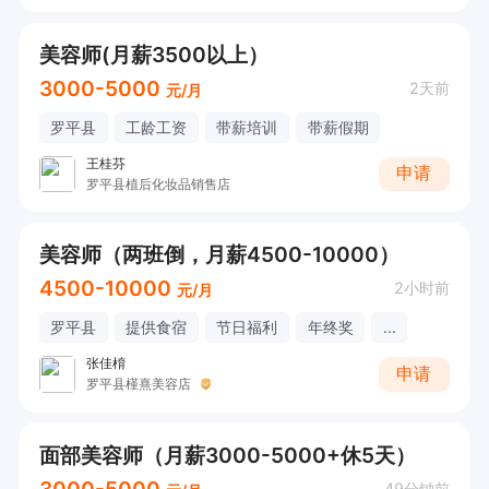
美容师(月薪3500以上）
3000-5000
2天前
元/月
罗平县
工龄工资
带薪培训
带薪假期
王桂芬
申请
罗平县植后化妆品销售店
美容师（两班倒，月薪4500-10000）
4500-10000
2小时前
元/月
罗平县
提供食宿
节日福利
年终奖
...
张佳棛
申请
罗平县槿熹美容店
面部美容师（月薪3000-5000+休5天）
49分钟前