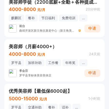
美容师学徒（2200底薪+全勤＋各种提成＋工龄工资＋补助＋福利）
4000-8000
20分钟前
元/月
麒麟区
餐补
节日福利
免费培训
...
前台
申请
曲靖开发区新主角抗衰老中心（新主角美容SPA）
美容师（月薪4000+）
4000-8000
24天前
元/月
罗平县
加班补助
工作餐
年终奖
...
李会芬
申请
罗平县享标体美容美体店
优秀美容师【最低保6000起】
5000-15000
1小时前
元/月
罗平县
交通补助
餐补
话补
...