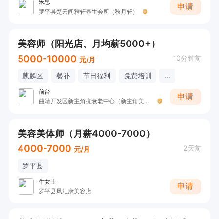
朱总
申请
罗平县楚云间雅轩养生会所（秋月轩）
美容师（阳光店、月均薪5000+）
5000-10000
10分钟前
元/月
麒麟区
餐补
节日福利
免费培训
...
前台
申请
曲靖开发区新主角抗衰老中心（新主角美容SPA）
美容美体师（月薪4000-7000）
4000-7000
2天前
元/月
罗平县
牛女士
申请
罗平县凤汇康美容店