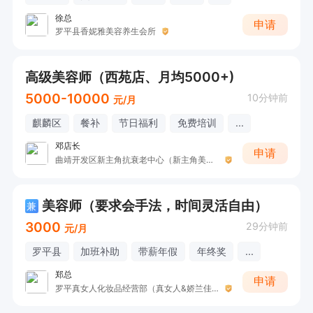
徐总
申请
罗平县香妮雅美容养生会所
高级美容师（西苑店、月均5000+)
5000-10000
10分钟前
元/月
麒麟区
餐补
节日福利
免费培训
...
邓店长
申请
曲靖开发区新主角抗衰老中心（新主角美容SPA）
美容师（要求会手法，时间灵活自由）
兼
3000
29分钟前
元/月
罗平县
加班补助
带薪年假
年终奖
...
郑总
申请
罗平真女人化妆品经营部（真女人&娇兰佳人）