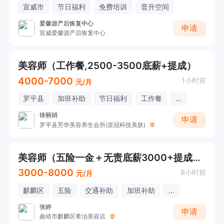
宣威市
节日福利
免费培训
晋升空间
爱馨源产后恢复中心
申请
宣威爱馨源产后恢复中心
美容师（工作餐,2500-3500底薪+提成）
4000-7000
1小时前
元/月
罗平县
加班补助
节日福利
工作餐
...
徐丽娟
申请
罗平县芳华美容养生会所(皇冠科技美肤)
美容师（五险一金＋无责底薪3000+提成+法定节假日休息）
3000-8000
8小时前
元/月
麒麟区
五险
交通补助
加班补助
...
张婷
申请
曲靖市麒麟区希泊美容店