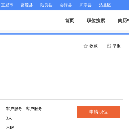
宣威市
富源县
陆良县
会泽县
师宗县
沾益区
首页
职位搜索
简历
收藏
举报
客户服务 - 客户服务
申请职位
3人
不限