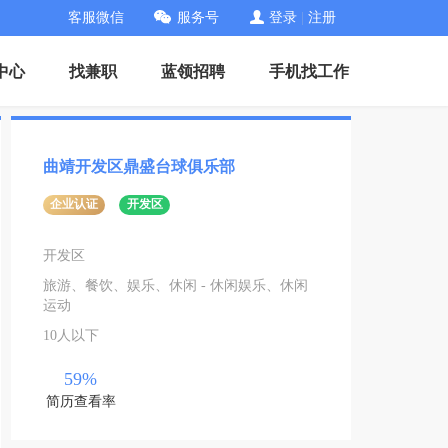
客服微信
服务号
登录
|
注册
中心
找兼职
蓝领招聘
手机找工作
曲靖开发区鼎盛台球俱乐部
企业认证
开发区
开发区
旅游、餐饮、娱乐、休闲 - 休闲娱乐、休闲
运动
10人以下
59%
简历查看率