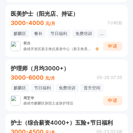
医美护士（阳光店、持证）
3000-4000
7小时前
元/月
麒麟区
餐补
节日福利
免费培训
...
前台
申请
曲靖开发区新主角抗衰老中心（新主角美容SPA）
护理师（月均3000+）
3000-6000
05-26 07:35
元/月
麒麟区
节日福利
免费培训
晋升空间
周芝华
申请
曲靖市麒麟区肤院士皮肤护理店
护士（综合薪资4000+）五险+节日福利
3000-4500
05-23 02:06
元/月