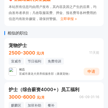
本站所有信息均由用户发布，其内容及因之产生的后果，均
由发布者承担；凡收取服装费、押金、报名费等各种费用的
信息均有欺诈嫌疑，请保持警惕。
立即举报 >
相似的职位
宠物护士
2500-3000
11天前
元/月
宣威市
节日福利
免费培训
候总
申请
宣威市康龙犬类养殖服务部（康康宠物）
护士（综合薪资4000+）员工福利
3000-6000
06-09 01:16
元/月
麒麟区
加班补助
餐补