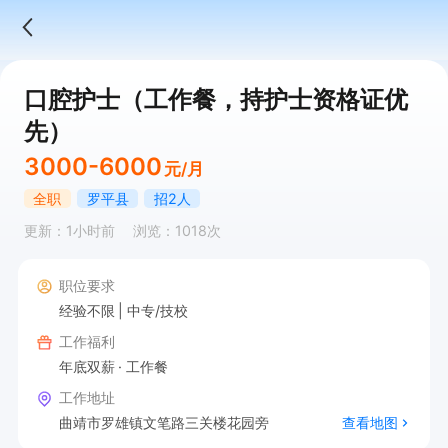
口腔护士（工作餐，持护士资格证优
先）
3000-6000
元/月
全职
罗平县
招2人
更新：1小时前
浏览：1018次
职位要求
经验不限
中专/技校
工作福利
年底双薪
工作餐
工作地址
曲靖市罗雄镇文笔路三关楼花园旁
查看地图