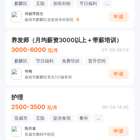
麒麟区
五险
加班补助
节日福利
...
何丽萍医生
申请
曲靖市麒麟区皮肤病专科医院
养发师（月均薪资3000以上＋带薪培训）
3000-6000
07-08 09:24
元/月
麒麟区
节日福利
免费培训
晋升空间
何梅
申请
曲靖市麒麟区章光101服务部
护理
2500-3500
05-04 14:45
元/月
宣威市
五险
提供食宿
餐补
...
陈庆速
申请
宣威市鹏程中医院