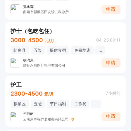
孙永辉
申请
曲靖市麒麟区田友珍儿科诊所
护士（包吃包住）
3000-4500
04-23 09:11
元/月
陆良县
五险
提供食宿
免费培训
...
杨润康
申请
陆良永昌医疗管理有限公司
护工
2300-4500
7小时前
元/月
麒麟区
五险
节日福利
工作餐
...
何琼丽
申请
云南康寿福养老服务有限公司