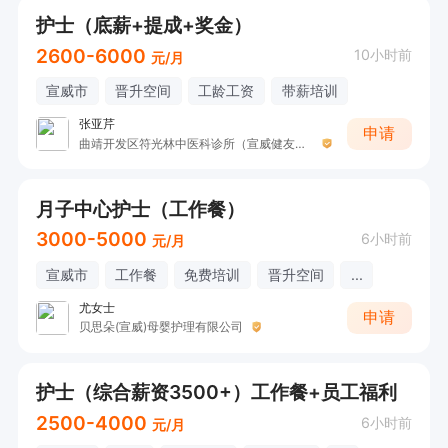
护士（底薪+提成+奖金）
2600-6000
10小时前
元/月
宣威市
晋升空间
工龄工资
带薪培训
张亚芹
申请
曲靖开发区符光林中医科诊所（宣威健友中医）
月子中心护士（工作餐）
3000-5000
6小时前
元/月
宣威市
工作餐
免费培训
晋升空间
...
尤女士
申请
贝思朵(宣威)母婴护理有限公司
护士（综合薪资3500+）工作餐+员工福利
2500-4000
6小时前
元/月