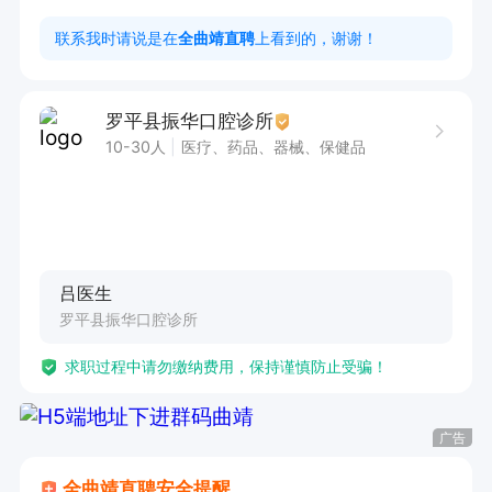
3、阳光、开朗、亲和力高，具备较好的沟通能
联系我时请说是在
全曲靖直聘
上看到的，谢谢！
力、学习能力

薪资待遇：试用期1个月，转正后3000-6000
罗平县振华口腔诊所
10-30人
医疗、药品、器械、保健品
吕医生
罗平县振华口腔诊所
求职过程中请勿缴纳费用，保持谨慎防止受骗！
广告
全曲靖直聘安全提醒