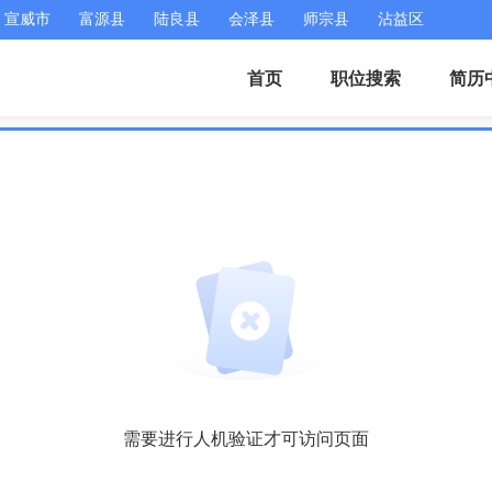
宣威市
富源县
陆良县
会泽县
师宗县
沾益区
首页
职位搜索
简历
需要进行人机验证才可访问页面