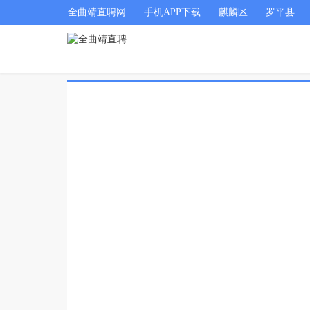
全曲靖直聘网
手机APP下载
麒麟区
罗平县