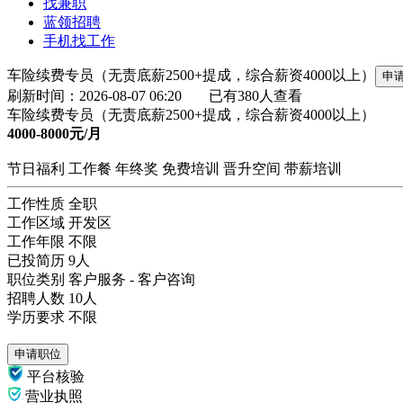
找兼职
蓝领招聘
手机找工作
车险续费专员（无责底薪2500+提成，综合薪资4000以上）
申
刷新时间：2026-08-07 06:20
已有380人查看
车险续费专员（无责底薪2500+提成，综合薪资4000以上）
4000-8000元/月
节日福利
工作餐
年终奖
免费培训
晋升空间
带薪培训
工作性质
全职
工作区域
开发区
工作年限
不限
已投简历
9人
职位类别
客户服务 - 客户咨询
招聘人数
10人
学历要求
不限
申请职位
平台核验
营业执照