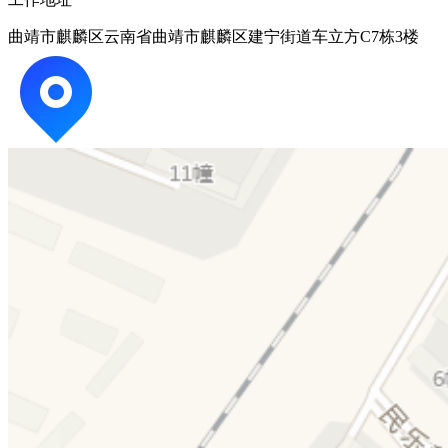
曲靖市麒麟区云南省曲靖市麒麟区建宁街道车立方C7栋3楼