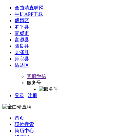
全曲靖直聘网
手机APP下载
麒麟区
罗平县
宣威市
富源县
陆良县
会泽县
师宗县
沾益区
客服微信
服务号
登录
|
注册
首页
职位搜索
简历中心