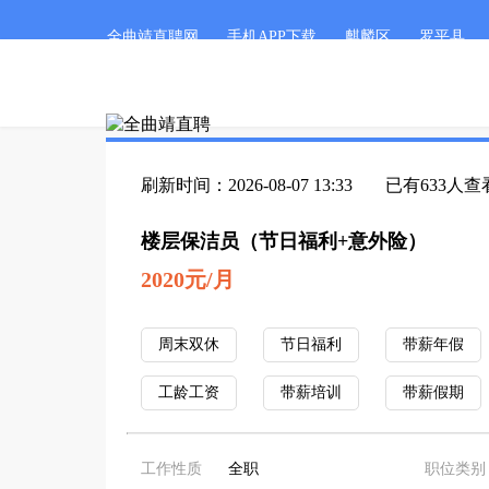
全曲靖直聘网
手机APP下载
麒麟区
罗平县
刷新时间：2026-08-07 13:33
已有633人查
楼层保洁员（节日福利+意外险）
2020元/月
周末双休
节日福利
带薪年假
工龄工资
带薪培训
带薪假期
工作性质
全职
职位类别