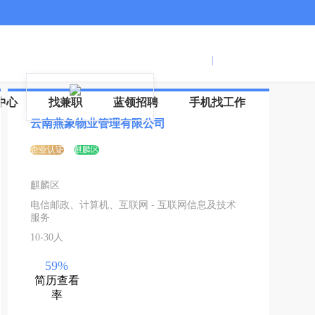
服务号
登录
|
注册
信
中心
找兼职
蓝领招聘
手机找工作
云南燕象物业管理有限公司
企业认证
麒麟区
麒麟区
电信邮政、计算机、互联网 - 互联网信息及技术
服务
10-30人
59%
简历查看
率