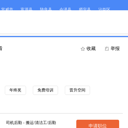
宣威市
富源县
陆良县
会泽县
师宗县
沾益区
客服微
首页
职位搜索
简历
看
收藏
举报
年终奖
免费培训
晋升空间
司机后勤 - 搬运/清洁工/后勤
申请职位