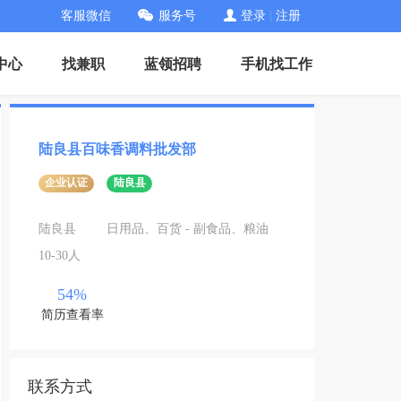
客服微信
服务号
登录
|
注册
中心
找兼职
蓝领招聘
手机找工作
陆良县百味香调料批发部
企业认证
陆良县
陆良县
日用品、百货 - 副食品、粮油
10-30人
54%
简历查看率
联系方式