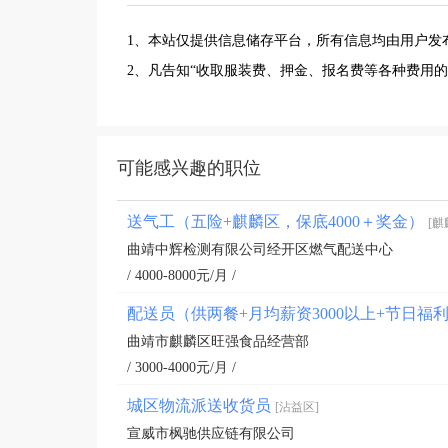
1、本站仅提供信息储存平台，所有信息均由用户发
2、凡告知“收取服装费、押金、报名费等各种费用
可能感兴趣的职位
送气工（五险+麒麟区，保底4000＋奖金）
[麒
曲靖中辉检测有限公司经开区燃气配送中心
/ 4000-8000元/月 /
配送员（供两餐+月均薪资3000以上+节日福
曲靖市麒麟区旺强食品经营部
/ 3000-4000元/月 /
城区物流派送收货员
[沾益区]
宣威市枫驰供应链有限公司