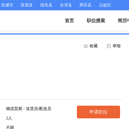
宣威市
富源县
陆良县
会泽县
师宗县
沾益区
首页
职位搜索
简历
收藏
举报
物流贸易 - 送货员/配送员
申请职位
2人
不限