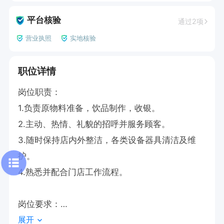
平台核验
通过2项
营业执照
实地核验
职位详情
岗位职责：

1.负责原物料准备，饮品制作，收银。

2.主动、热情、礼貌的招呼并服务顾客。

3.随时保持店内外整洁，各类设备器具清洁及维
护。

4.熟悉并配合门店工作流程。

岗位要求：

展开
1.有服务意识，有上进心，服从安排，有意愿在餐