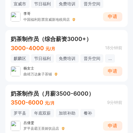
宣威市
节日福利
免费培训
晋升空间
李哥
申请
中国福利彩票宣威新地税局店
奶茶制作员（综合薪资3000+）
3000-4000
18分钟前
元/月
麒麟区
节日福利
免费培训
晋升空间
...
杨女士
申请
曲靖万达象子茶铺
奶茶制作员（月薪3500-6000）
3500-6000
9分钟前
元/月
罗平县
年底双薪
加班补助
餐补
吕倩雯
申请
罗平县霸王茶姬饮品店