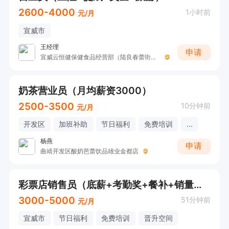
2600-4000
1小时前
元/月
宣威市
王经理
申请
宣威云恒健保健食品经营部（陆良春蕾街聚养家）
奶茶营业员（月均薪资3000）
2500-3500
10分钟前
元/月
开发区
加班补助
节日福利
免费培训
...
杨燕
申请
曲靖开发区酸奶芭蕾饮品雄业金都店
彩票店销售员（底薪+考勤奖+餐补+销量提成+奖金）
3000-5000
51分钟前
元/月
宣威市
节日福利
免费培训
晋升空间