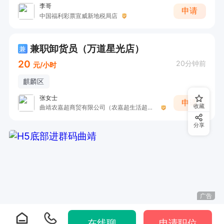
李哥
申请
中国福利彩票宣威新地税局店
兼职卸货员（万道星光店）
兼
20
20分钟前
元/小时
麒麟区
张女士
申请
收藏
曲靖农嘉超商贸有限公司（农嘉超生活超市）
分享
广告
在线聊
申请职位