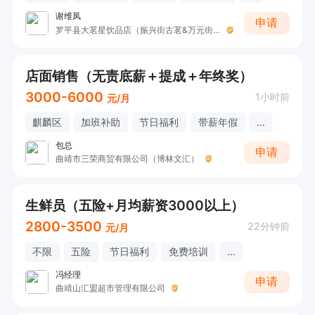
谢维凤
申请
罗平县大茗星饮品店（振兴街古茗&万元街蜜雪冰城）
店面销售（无责底薪＋提成＋年终奖）
3000-6000
1小时前
元/月
麒麟区
加班补助
节日福利
带薪年假
...
包总
申请
曲靖市三荣商贸有限公司（博林文汇）
生鲜员（五险+月均薪资3000以上）
2800-3500
22分钟前
元/月
不限
五险
节日福利
免费培训
...
冯经理
申请
曲靖山汇盟超市管理有限公司