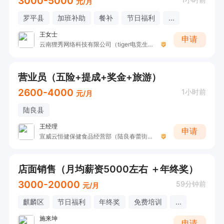
3000-5000
元/月
罗平县
加班补助
餐补
节日福利
...
王女士
申请
云南狸秀网络科技有限公司（tiger电竞生活馆、赤信号、花狸、青鸟）
营业员（五险+提成+奖金+旅游）
2600-4000
1小时前
元/月
陆良县
王经理
申请
宣威云恒健保健食品经营部（陆良春蕾街聚养家）
店面销售（月均薪资5000左右 ＋年终奖）
3000-20000
59分钟前
元/月
麒麟区
节日福利
年终奖
免费培训
...
施来坤
申请