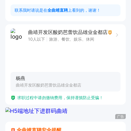
饮服务行业工作及发展。

联系我时请说是在
全曲靖直聘
上看到的，谢谢！
2.能够适应轮班制，吃苦耐劳。

3.长期稳定，节假日需上班，春节三天三倍底薪。

曲靖开发区酸奶芭蕾饮品雄业金都店
4.有无经验均可，提供培训。

10人以下
旅游、餐饮、娱乐、休闲
薪资结构：底薪+提成+加班工资，综合薪资在300
0—3700之间。学徒2800

上班时间：9：20-23：00之间，早晚班轮班。
杨燕
曲靖开发区酸奶芭蕾饮品雄业金都店
求职过程中请勿缴纳费用，保持谨慎防止受骗！
广告
全曲靖直聘安全提醒