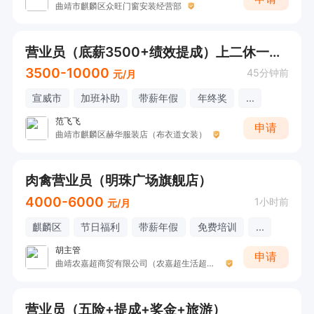
曲靖市麒麟区众旺门窗安装经营部
营业员（底薪3500+绩效提成）上二休一（宣威店）
3500-10000
45分钟前
元/月
宣威市
加班补助
带薪年假
年终奖
...
范飞飞
申请
曲靖市麒麟区赫华服装店（布衣道女装）
肉禽营业员（明珠广场旗舰店）
4000-6000
1小时前
元/月
麒麟区
节日福利
带薪年假
免费培训
...
胡主管
申请
曲靖农嘉超商贸有限公司（农嘉超生活超市）
营业员（五险+提成+奖金+旅游）