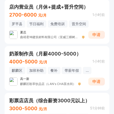
店内营业员（月休+提成+晋升空间）
2700-6000
1小时前
元/月
罗平县
节日福利
免费培训
晋升空间
夏总
申请
曲靖君坤建筑材料有限公司（宣威三棵树漆）
奶茶制作员（月薪4000-5000）
4000-5000
1小时前
元/月
麒麟区
加班补助
餐补
带薪年假
...
高一新
申请
麒麟区盼萃饮品店（LAN's CHA茶水间）
彩票店店员（综合薪资3000元以上）
3000-5000
51分钟前
元/月