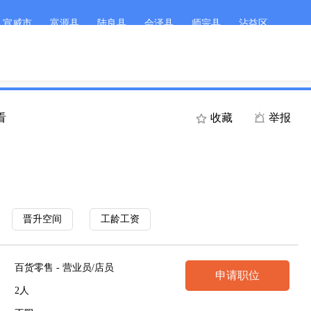
宣威市
富源县
陆良县
会泽县
师宗县
沾益区
客服微
首页
职位搜索
简历
看
收藏
举报
晋升空间
工龄工资
百货零售 - 营业员/店员
申请职位
2人