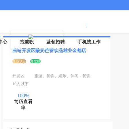
服务号
登录
|
注册
信
中心
找兼职
蓝领招聘
手机找工作
曲靖开发区酸奶芭蕾饮品雄业金都店
企业认证
开发区
开发区
旅游、餐饮、娱乐、休闲 - 餐饮
10人以下
100%
简历查看
率