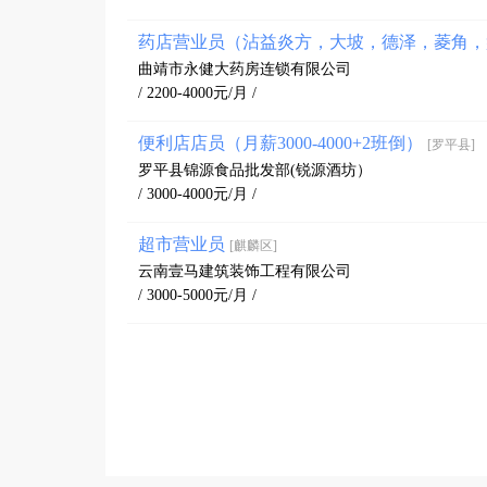
药店营业员（沾益炎方，大坡，德泽，菱角，盘
曲靖市永健大药房连锁有限公司
/ 2200-4000元/月 /
便利店店员（月薪3000-4000+2班倒）
[罗平县]
罗平县锦源食品批发部(锐源酒坊）
/ 3000-4000元/月 /
超市营业员
[麒麟区]
云南壹马建筑装饰工程有限公司
/ 3000-5000元/月 /