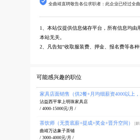
全曲靖直聘敬告各位求职者：此企业已经过全
1、本站仅提供信息储存平台，所有信息均由
本站无关。
2、凡告知“收取服装费、押金、报名费等各
可能感兴趣的职位
家具店面销售（供2餐+月均细薪资4000以上
沾益西平掌上明珠家具店
/ 4000-15000元/月 /
茶饮师（无责底薪+提成+奖金+晋升空间）
[麒
曲靖万达象子茶铺
/ 3000-4000元/月 /