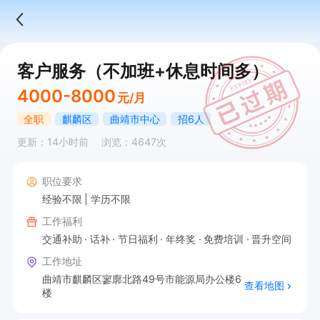
客户服务（不加班+休息时间多）
4000-8000
元/月
全职
麒麟区
曲靖市中心
招6人
更新：14小时前
浏览：4647次
职位要求
经验不限
学历不限
工作福利
交通补助
话补
节日福利
年终奖
免费培训
晋升空间
工作地址
曲靖市麒麟区寥廓北路49号市能源局办公楼6
查看地图
楼