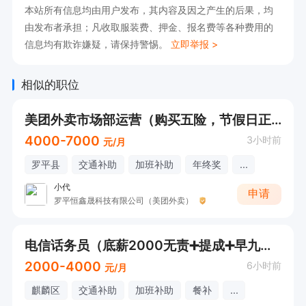
本站所有信息均由用户发布，其内容及因之产生的后果，均
由发布者承担；凡收取服装费、押金、报名费等各种费用的
信息均有欺诈嫌疑，请保持警惕。
立即举报 >
相似的职位
美团外卖市场部运营（购买五险，节假日正常放假或调休）
4000-7000
3小时前
元/月
罗平县
交通补助
加班补助
年终奖
...
小代
申请
罗平恒鑫晟科技有限公司（美团外卖）
电信话务员（底薪2000无责➕提成➕早九晚六）
2000-4000
6小时前
元/月
麒麟区
交通补助
加班补助
餐补
...