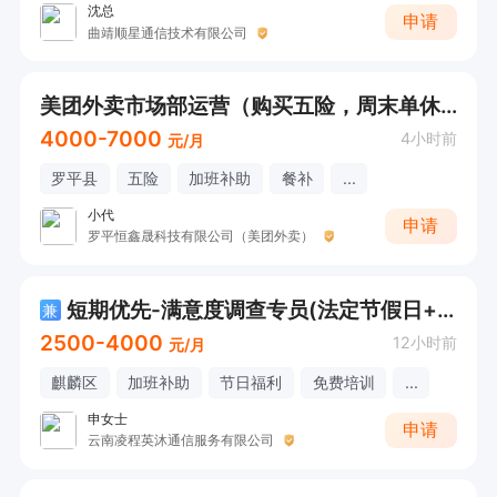
沈总
申请
曲靖顺星通信技术有限公司
美团外卖市场部运营（购买五险，周末单休，节假日正常放假或调休）
4000-7000
4小时前
元/月
罗平县
五险
加班补助
餐补
...
小代
申请
罗平恒鑫晟科技有限公司（美团外卖）
短期优先-满意度调查专员(法定节假日+节日福利)
兼
2500-4000
12小时前
元/月
麒麟区
加班补助
节日福利
免费培训
...
申女士
申请
云南凌程英沐通信服务有限公司