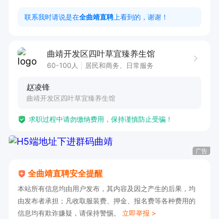
2. 具备中医相关专业知识，如中医推拿、针灸、
联系我时请说是在
全曲靖直聘
上看到的，谢谢！
康复等。

3. 良好的沟通能力和服务意识，能够与客户建立
曲靖开发区四叶草宜臻养生馆
良好的信任关系。

60-100人
居民和商务、日常服务
4. 热爱中医养生事业，有责任心和团队合作精
赵凌锋
神。

曲靖开发区四叶草宜臻养生馆
求职过程中请勿缴纳费用，保持谨慎防止受骗！
工作时间：8:30-18:30    提供早餐和中餐   月休
四天

广告
工作地址：可以就近选择

全曲靖直聘安全提醒
1、开发区盛元小区店

本站所有信息均由用户发布，其内容及因之产生的后果，均
2、南江花园店

由发布者承担；凡收取服装费、押金、报名费等各种费用的
信息均有欺诈嫌疑，请保持警惕。
立即举报 >
3、金曦苑店