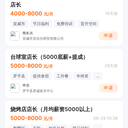
店长
4000-8000
16天前
元/月
宣威市
节日福利
免费培训
晋升空间
熊长兴
申请
宣威市宜佳兴商贸有限公司
台球室店长（5000底薪+提成）
5000-8000
28天前
元/月
罗平县
提供食宿
工作餐
年终奖
...
申浩
申请
罗平县君诚娱乐中心
烧烤店店长（月均薪资5000以上）
5000-8000
06-29 10:36
元/月