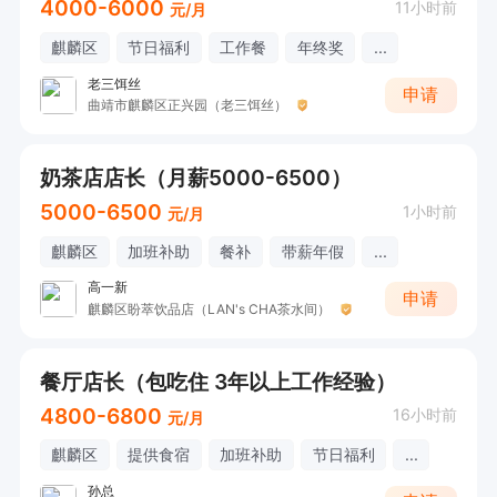
4000-6000
11小时前
元/月
麒麟区
节日福利
工作餐
年终奖
...
老三饵丝
申请
曲靖市麒麟区正兴园（老三饵丝）
奶茶店店长（月薪5000-6500）
5000-6500
1小时前
元/月
麒麟区
加班补助
餐补
带薪年假
...
高一新
申请
麒麟区盼萃饮品店（LAN's CHA茶水间）
餐厅店长（包吃住 3年以上工作经验）
4800-6800
16小时前
元/月
麒麟区
提供食宿
加班补助
节日福利
...
孙总