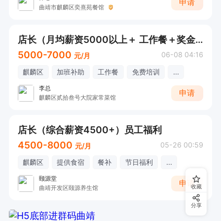
申请
曲靖市麒麟区奕熹苑餐馆
店长（月均薪资5000以上＋ 工作餐＋奖金）
5000-7000
06-08 04:16
元/月
麒麟区
加班补助
工作餐
免费培训
...
李总
申请
麒麟区贰拾叁号大院家常菜馆
店长（综合薪资4500+）员工福利
4500-8000
05-26 00:59
元/月
麒麟区
提供食宿
餐补
节日福利
...
颐源堂
申请
收藏
曲靖开发区颐源养生馆
分享