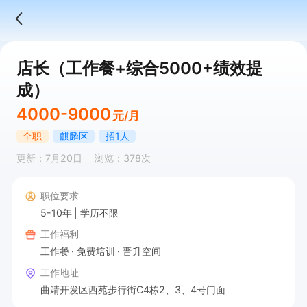
店长（工作餐+综合5000+绩效提
成）
4000-9000
元/月
全职
麒麟区
招1人
更新：7月20日
浏览：378次
职位要求
5-10年
学历不限
工作福利
工作餐
免费培训
晋升空间
工作地址
曲靖开发区西苑步行街C4栋2、3、4号门面