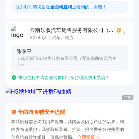
水平。  

联系我时请说是在
全曲靖直聘
上看到的，谢谢！
6. 协调团队协作，营造积极向上的工作氛围。  

云南乐驭汽车销售服务有限公司（爱跑腿曲靖运营中心）
任职要求  

30-60人
汽车、物流
1. 具备良好的沟通能力，能够有效与客户及团队进
张季平
行交流。  

云南乐驭汽车销售服务有限公司（爱跑腿曲靖运营中
2. 具备一定的营销意识和销售技巧，能独立开展
心）
推广活动。  

求职过程中请勿缴纳费用，保持谨慎防止受骗！
3. 工作细致认真，具备资产管理与风险控制能
力。  

广告
4. 拥有上进心，主动学习新知识，持续提升自
全曲靖直聘安全提醒
我。  

本站所有信息均由用户发布，其内容及因之产生的后果，均
5. 持有相关行业资格证书或具备同等经验者优
由发布者承担；凡收取服装费、押金、报名费等各种费用的
先。  

信息均有欺诈嫌疑，请保持警惕。
立即举报 >