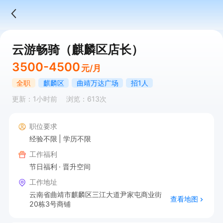
云游畅骑（麒麟区店长）
3500-4500
元/月
全职
麒麟区
曲靖万达广场
招1人
更新：1小时前
浏览：613次
职位要求
经验不限
学历不限
工作福利
节日福利
晋升空间
工作地址
云南省曲靖市麒麟区三江大道尹家屯商业街
查看地图
20栋3号商铺