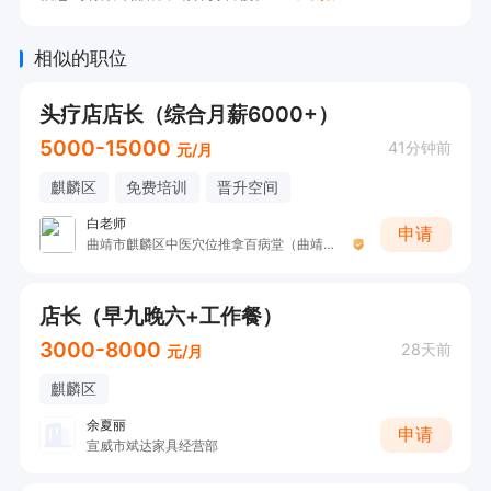
6. 具备较强的抗压能力和责任心，适应快节奏工作
环境。
相似的职位
头疗店店长（综合月薪6000+）
5000-15000
41分钟前
元/月
麒麟区
免费培训
晋升空间
白老师
申请
曲靖市麒麟区中医穴位推拿百病堂（曲靖市麒麟区逅宫养生屋）
店长（早九晚六+工作餐）
3000-8000
28天前
元/月
麒麟区
余夏丽
申请
宣威市斌达家具经营部