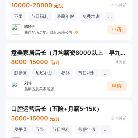
10000-20000
4小时前
元/月
不限
节日福利
带薪年假
免费培训
...
陈经理
申请
曲靖华玮房地产经纪有限公司
意美家居店长（月均薪资8000以上＋早九晚六＋工作餐）
8000-15000
4天前
元/月
麒麟区
加班补助
餐补
节日福利
...
刘伟
申请
麒麟区意美家居店
口腔运营店长（五险+月薪5-15K）
5000-15000
2小时前
元/月
罗平县
五险
节日福利
带薪年假
...