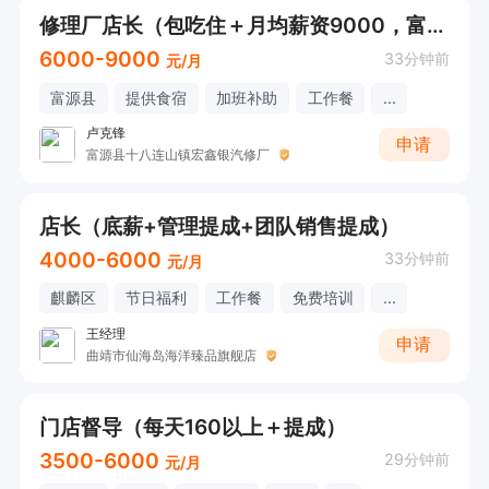
修理厂店长（包吃住＋月均薪资9000，富源十八连山）
6000-9000
33分钟前
元/月
富源县
提供食宿
加班补助
工作餐
...
卢克锋
申请
富源县十八连山镇宏鑫银汽修厂
店长（底薪+管理提成+团队销售提成）
4000-6000
33分钟前
元/月
麒麟区
节日福利
工作餐
免费培训
...
王经理
申请
曲靖市仙海岛海洋臻品旗舰店
门店督导（每天160以上＋提成）
3500-6000
29分钟前
元/月