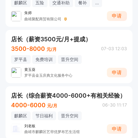
麒麟区
五险
交通补助
餐补
...
朱师
申请
曲靖聚配商贸有限公司
店长（薪资3500元/月+提成）
3500-8000
07-03 12:03
元/月
罗平县
免费培训
晋升空间
黄玉葵
申请
罗平县金玉庆典文化服务中心
店长（综合薪资4000-6000+有相关经验）
4000-6000
06-30 11:17
元/月
麒麟区
节日福利
晋升空间
刘老板
申请
曲靖市麒麟区艺帘优梦布艺生活馆