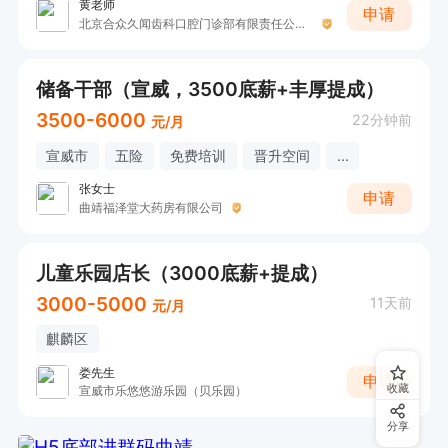
黄老师
申请
北京合众久闻齿科口腔门诊部有限责任公司罗平口腔门诊部
储备干部（宣威，3500底薪+丰厚提成）
3500-6000
22分钟前
元/月
宣威市
五险
免费培训
晋升空间
...
张女士
申请
曲靖福泽堂大药房有限公司
儿童乐园店长（3000底薪+提成）
3000-5000
11天前
元/月
麒麟区
娄先生
申请
收藏
宣威市乐悠悠游乐园（贝乐园）
分享